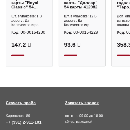
карты "Royal
карты "Доллар"
гадал
Classic" 54
54 карты 412982
"Таро
карты, пластик
отнош
551978
карт 6
Шт. в упаковке: 1 В
Шт. в упаковке: 12 В
Доп. оп
Феник
дорогу : Да
дорогу : Да
вы встр
Количество игро...
Количество игр...
полови..
Код:
00-00154230
Код:
00-00154229
Код:
0
147.2
93.6
358.
Скачать прайс
Заказать звонок
Киренского, 89
пн–пт: с 09:00 до 18:00
сб–вс: выходной
+7 (391) 2-911-101