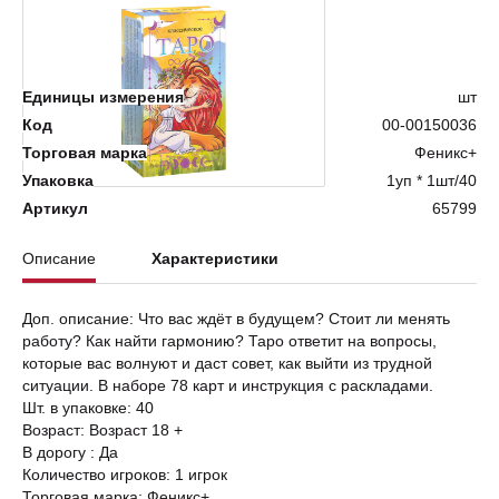
Нет в наличии
Единицы измерения
шт
Код
00-00150036
Торговая марка
Феникс+
Упаковка
1уп * 1шт/40
Артикул
65799
Описание
Характеристики
Доп. описание: Что вас ждёт в будущем? Стоит ли менять
работу? Как найти гармонию? Таро ответит на вопросы,
которые вас волнуют и даст совет, как выйти из трудной
ситуации. В наборе 78 карт и инструкция с раскладами.
Шт. в упаковке: 40
Возраст: Возраст 18 +
В дорогу : Да
Количество игроков: 1 игрок
Торговая марка: Феникс+