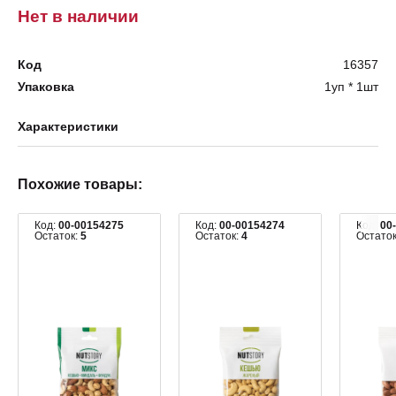
Нет в наличии
Код
16357
Упаковка
1уп * 1шт
Характеристики
Похожие товары:
Код:
00-00154275
Код:
00-00154274
Код:
00
Остаток:
5
Остаток:
4
Остато