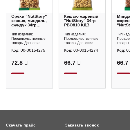
Орехи "NutStory"
Кешью жареный
Минд
кешью, миндаль,
"NutStory" 34гр
жаре
фундук 34гр
РВО810 КДВ
"NutSt
РВО812 КДВ
РВО80
Тип изделия:
Тип изделия:
Тип изд
Продовольственные
Продовольственные
Продов
товары Доп. опис...
товары Доп. опис...
товары 
Код:
00-00154275
Код:
00-00154274
Код:
0
72.8
66.7
66.7
Скачать прайс
Заказать звонок