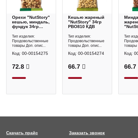
Орехи "NutStory"
Кешью жареный
Минд
кешью, миндаль,
"NutStory" 34гр
жаре
фундук 34гр
РВО810 КДВ
"NutSt
РВО812 КДВ
РВО80
Тип изделия:
Тип изделия:
Тип изд
Продовольственные
Продовольственные
Продов
товары Доп. опис...
товары Доп. опис...
товары 
Код:
00-00154275
Код:
00-00154274
Код:
0
72.8
66.7
66.7
Скачать прайс
Заказать звонок