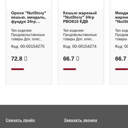
Орехи "NutStory"
Кешью жареный
Минд
кешью, миндаль,
"NutStory" 34гр
жаре
фундук 34гр
РВО810 КДВ
"NutSt
РВО812 КДВ
РВО80
Тип изделия:
Тип изделия:
Тип изд
Продовольственные
Продовольственные
Продов
товары Доп. опис...
товары Доп. опис...
товары 
Код:
00-00154275
Код:
00-00154274
Код:
0
72.8
66.7
66.7
Скачать прайс
Заказать звонок