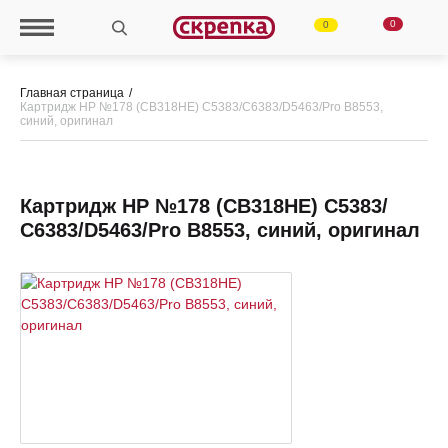
0
0
Главная страница
Картридж HP №178 (CВ318HE) С5383/С6383/D5463/Pro B8553,
синий, оригинал
Картридж HP №178 (CВ318HE) С5383/
С6383/D5463/Pro B8553, синий, оригинал