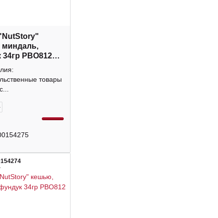
"NutStory"
 миндаль,
 34гр РВО812
лия:
льственные товары
...
+
00154275
0154274
4