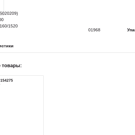
01968
Упа
истики
 товары:
0154275
5