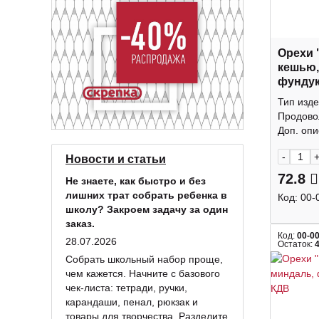
Орехи 
кешью,
фундук
КДВ
Тип изде
Продово
Доп. опис
-
Новости и статьи
72.8
Не знаете, как быстро и без
лишних трат собрать ребенка в
Код:
00-
школу? Закроем задачу за один
заказ.
Код:
00-0
28.07.2026
Остаток:
Собрать школьный набор проще,
чем кажется. Начните с базового
чек-листа: тетради, ручки,
карандаши, пенал, рюкзак и
товары для творчества. Разделите