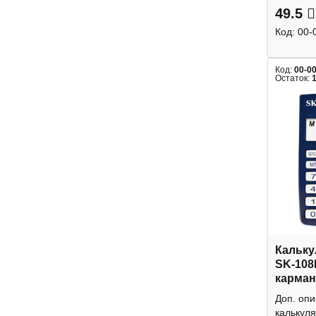
49.5
Код:
00-
Код:
00-0
Остаток:
Кальку
SK-108
карман
Доп. оп
калькуля