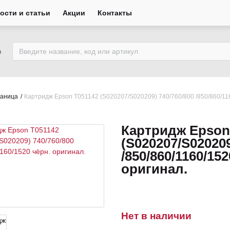
ости и статьи
Акции
Контакты
ю
раница
Картридж Ерson Т051142 (S020207/S020209) 740/760/800 /850/860/116
Картридж Ерson
(S020207/S020209
/850/860/1160/152
оригинал.
Нет в наличии