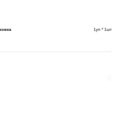
ковка
1уп * 1шт