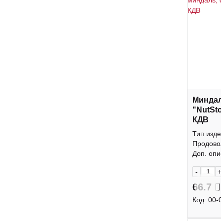
Минда
"NutSt
КДВ
Тип изде
Продово
Доп. опис
-
66.7
Код:
00-