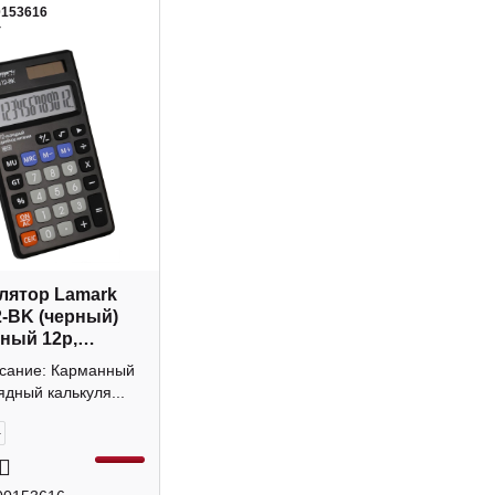
0153616
4
лятор Lamark
-BK (черный)
ный 12р,
а
исание: Карманный
ядный калькуля...
+