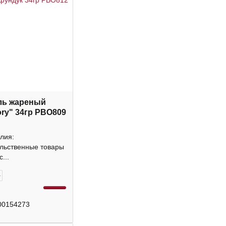
ль жареный
ory" 34гр РВО809
лия:
льственные товары
...
+
00154273