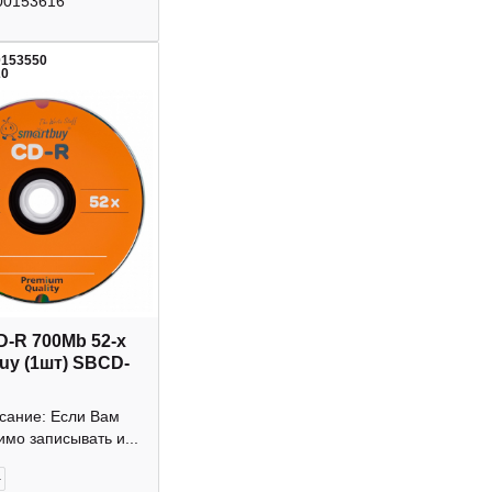
00153616
0153550
20
D-R 700Mb 52-х
uy (1шт) SBCD-
исание: Если Вам
мо записывать и...
+