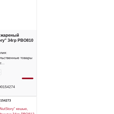
 жареный
ory" 34гр РВО810
лия:
льственные товары
...
+
00154274
0154273
4