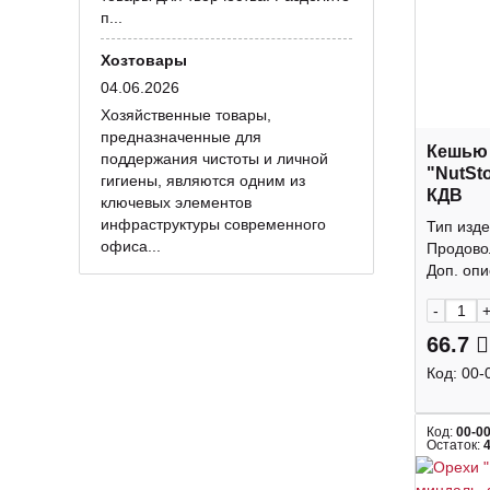
п...
Хозтовары
04.06.2026
Хозяйственные товары,
предназначенные для
Кешью
поддержания чистоты и личной
"NutSt
гигиены, являются одним из
КДВ
ключевых элементов
инфраструктуры современного
Тип изде
офиса...
Продово
Доп. опис
-
66.7
Код:
00-
Код:
00-0
Остаток: