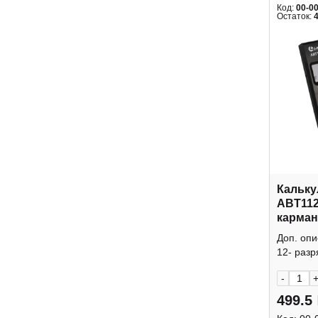
Код:
00-0
Остаток:
Кальку
ABT112
карман
крышк
Доп. оп
12- разр
-
499.5