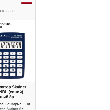
00153550
0153506
10
лятор Skainer
NBL (синий)
ный 8р
исание: Карманный
тор Skainer SK...