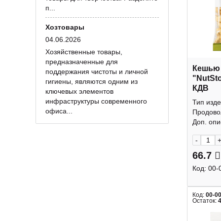
п...
Хозтовары
04.06.2026
Хозяйственные товары,
предназначенные для
Кешью
поддержания чистоты и личной
"NutSt
гигиены, являются одним из
КДВ
ключевых элементов
инфраструктуры современного
Тип изде
офиса...
Продово
Доп. опис
-
66.7
Код:
00-
Код:
00-0
Остаток: