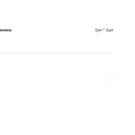
ковка
1уп * 1шт