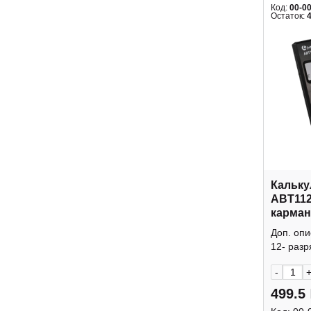
Код:
00-0
Остаток:
Кальку
ABT112
карман
крышк
Доп. оп
12- разр
-
499.5