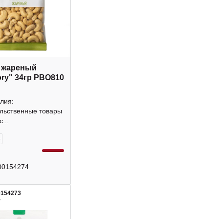
 жареный
ory" 34гр РВО810
лия:
льственные товары
...
+
00154274
0154273
4