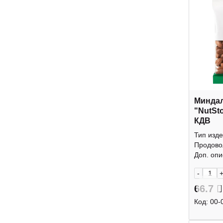
Минда
"NutSt
КДВ
Тип изде
Продово
Доп. опис
-
66.7
Код:
00-