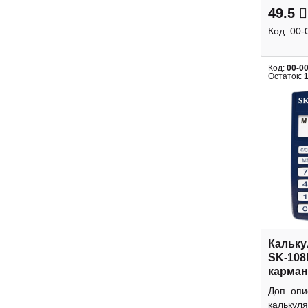
49.5
Код:
00-
Код:
00-0
Остаток:
Кальку
SK-108
карман
Доп. оп
калькуля