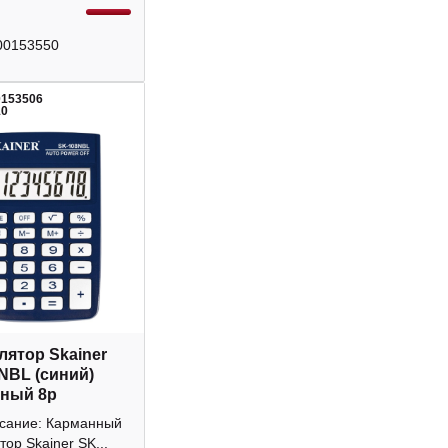
00153550
0153506
10
лятор Skainer
NBL (синий)
ный 8р
исание: Карманный
тор Skainer SK...