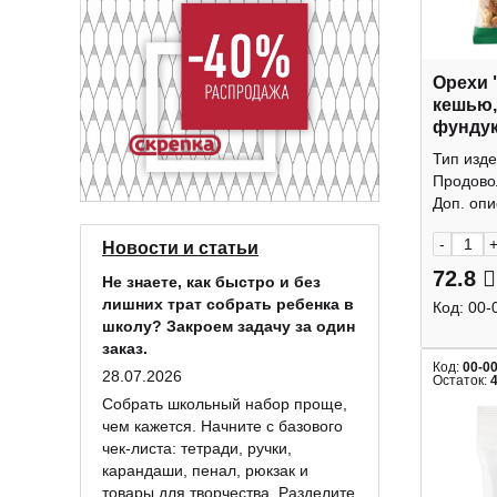
Орехи 
кешью,
фундук
КДВ
Тип изде
Продово
Доп. опис
-
Новости и статьи
72.8
Не знаете, как быстро и без
лишних трат собрать ребенка в
Код:
00-
школу? Закроем задачу за один
заказ.
Код:
00-0
28.07.2026
Остаток:
Собрать школьный набор проще,
чем кажется. Начните с базового
чек-листа: тетради, ручки,
карандаши, пенал, рюкзак и
товары для творчества. Разделите