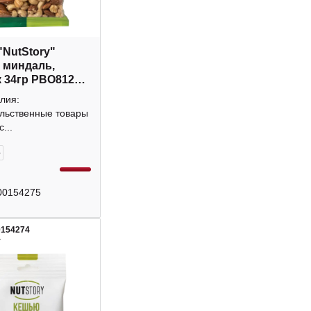
"NutStory"
 миндаль,
 34гр РВО812
лия:
льственные товары
...
+
00154275
0154274
4