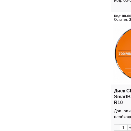
Код:
00-
Код:
00-0
Остаток:
Диск C
SmartB
R10
Доп. оп
необходи
-