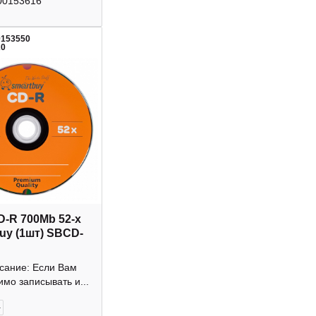
00153616
0153550
20
D-R 700Mb 52-х
uy (1шт) SBCD-
исание: Если Вам
мо записывать и...
+