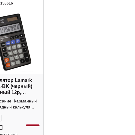
0153616
4
лятор Lamark
-BK (черный)
ный 12р,
а
исание: Карманный
ядный калькуля...
+