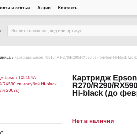
ости и статьи
Акции
Контакты
ю
раница
Картридж Epson T08154A R270/R290/RX590 св.-голубой Hi-black (до ф
Картридж Epson
R270/R290/RX590
Hi-black (до фев
Нет в наличии