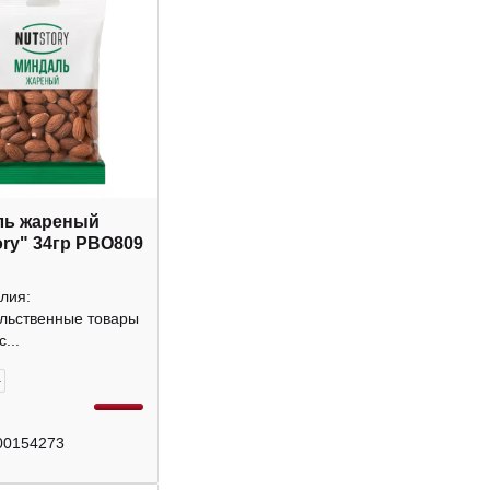
ль жареный
ory" 34гр РВО809
лия:
льственные товары
...
+
00154273