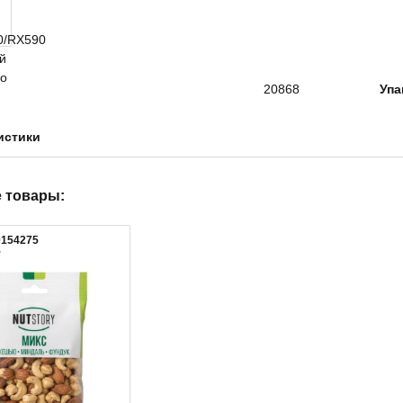
20868
Упа
истики
 товары:
0154275
5