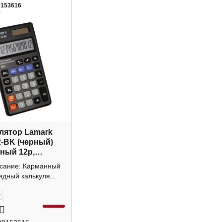
0153616
4
лятор Lamark
-BK (черный)
ный 12р,
а
исание: Карманный
ядный калькуля...
+