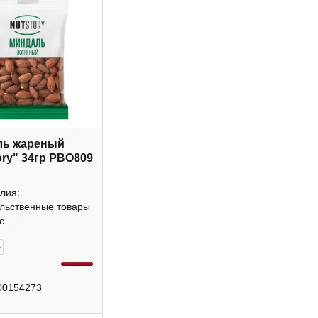
ль жареный
ory" 34гр РВО809
лия:
льственные товары
...
+
00154273