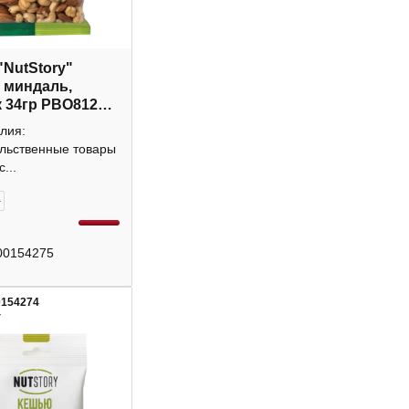
"NutStory"
 миндаль,
 34гр РВО812
лия:
льственные товары
...
+
00154275
0154274
4