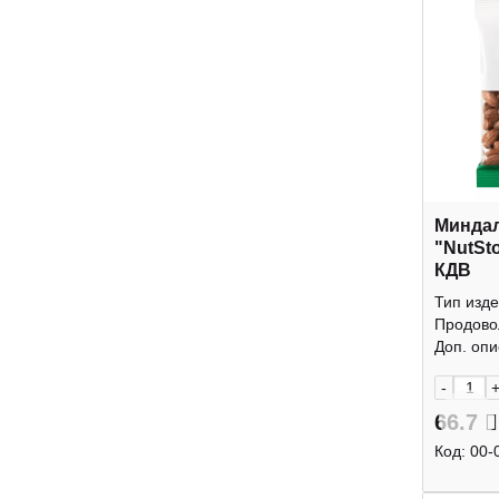
Минда
"NutSt
КДВ
Тип изде
Продово
Доп. опис
-
66.7
Код:
00-