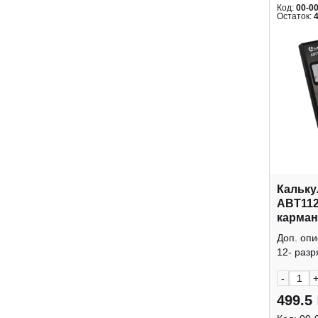
Код:
00-0
Остаток:
Кальку
ABT112
карман
крышк
Доп. оп
12- разр
-
499.5