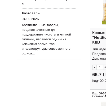
п...
Хозтовары
04.06.2026
Хозяйственные товары,
предназначенные для
Кешью
поддержания чистоты и личной
"NutSt
гигиены, являются одним из
КДВ
ключевых элементов
инфраструктуры современного
Тип изде
офиса...
Продово
Доп. опис
-
66.7
Код:
00-
Код:
00-0
Остаток: