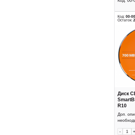
Код:
00-
Код:
00-0
Остаток:
Диск C
SmartB
R10
Доп. оп
необходи
-