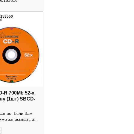
00153616
0153550
20
D-R 700Mb 52-х
uy (1шт) SBCD-
исание: Если Вам
мо записывать и...
+