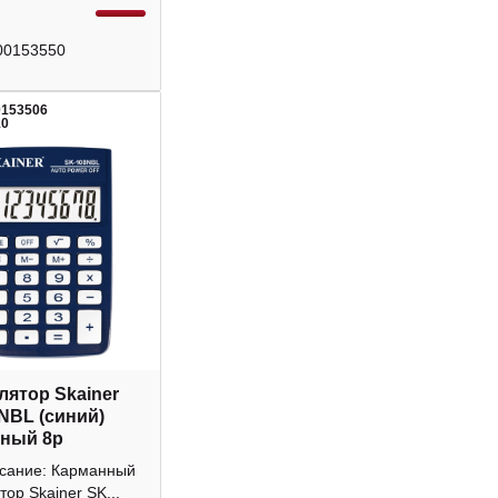
00153550
0153506
10
лятор Skainer
NBL (синий)
ный 8р
исание: Карманный
тор Skainer SK...