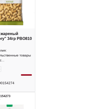
 жареный
ory" 34гр РВО810
лия:
льственные товары
...
+
00154274
0154273
4