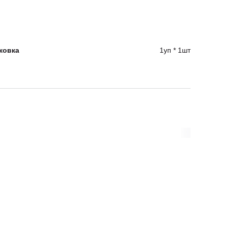
ковка
1уп * 1шт