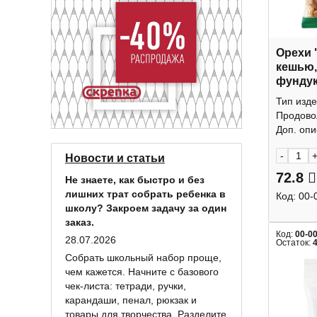
Орехи 
кешью,
фундук
КДВ
Тип изде
Продово
Доп. опис
-
Новости и статьи
72.8
Не знаете, как быстро и без
лишних трат собрать ребенка в
Код:
00-
школу? Закроем задачу за один
заказ.
Код:
00-0
28.07.2026
Остаток:
Собрать школьный набор проще,
чем кажется. Начните с базового
чек-листа: тетради, ручки,
карандаши, пенал, рюкзак и
товары для творчества. Разделите