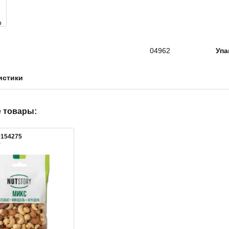
04962
Упа
истики
 товары:
0154275
5