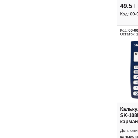
49.5
Код:
00-
Код:
00-0
Остаток:
Кальку
SK-108
карман
Доп. оп
калькуля