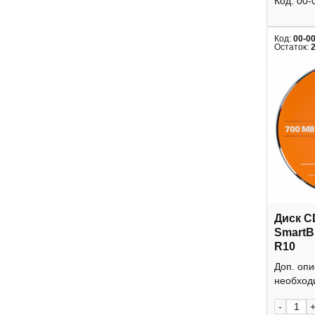
Код:
00-
Код:
00-0
Остаток:
Диск C
SmartB
R10
Доп. оп
необходи
-