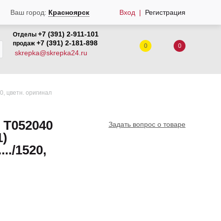
Вход
Регистрация
Ваш город:
Красноярск
+7 (391) 2-911-101
Отделы
+7 (391) 2-181-898
продаж
0
0
skrepka@skrepka24.ru
0, цветн. оригинал
 Т052040
Задать вопрос о товаре
1)
../1520,