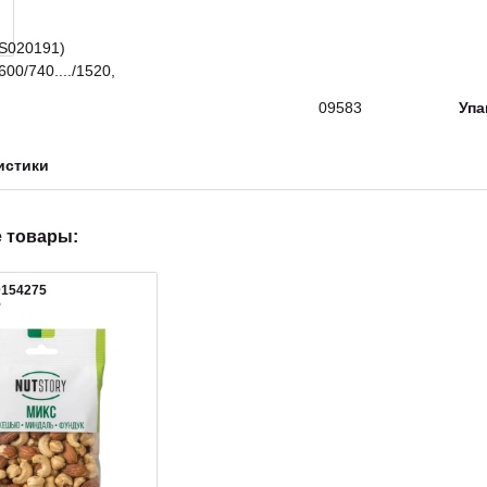
09583
Упа
истики
 товары:
0154275
5