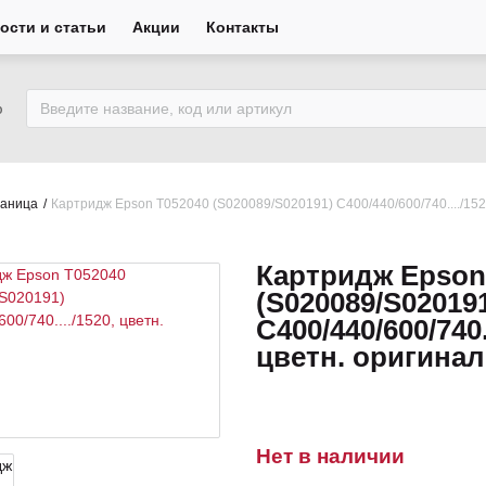
ости и статьи
Акции
Контакты
ю
раница
Картридж Epson Т052040 (S020089/S020191) C400/440/600/740..../152
Картридж Epson
(S020089/S02019
C400/440/600/740..
цветн. оригинал
Нет в наличии