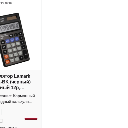
0153616
4
лятор Lamark
-BK (черный)
ный 12р,
а
исание: Карманный
ядный калькуля...
+