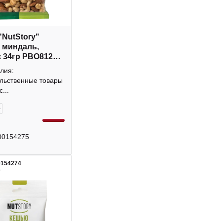
"NutStory"
 миндаль,
 34гр РВО812
лия:
льственные товары
...
+
00154275
0154274
4