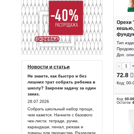
Орехи 
кешью,
фундук
КДВ
Тип изде
Продово
Доп. опис
-
Новости и статьи
72.8
Не знаете, как быстро и без
лишних трат собрать ребенка в
Код:
00-
школу? Закроем задачу за один
заказ.
Код:
00-0
28.07.2026
Остаток:
Собрать школьный набор проще,
чем кажется. Начните с базового
чек-листа: тетради, ручки,
карандаши, пенал, рюкзак и
товары для творчества. Разделите