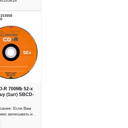
00153616
0153550
20
D-R 700Mb 52-х
uy (1шт) SBCD-
исание: Если Вам
мо записывать и...
+