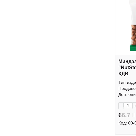
Минда
"NutSt
КДВ
Тип изде
Продово
Доп. опис
-
66.7
Код:
00-