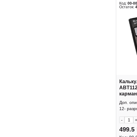
Код:
00-0
Остаток:
Кальку
ABT112
карман
крышк
Доп. оп
12- разр
-
499.5