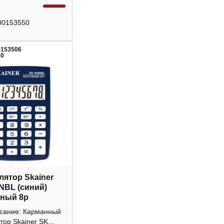
00153550
0153506
10
лятор Skainer
NBL (синий)
ный 8р
исание: Карманный
тор Skainer SK...