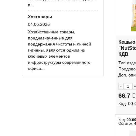
п...
Хозтовары
04.06.2026
Хозяйственные товары,
предназначенные для
Кешью
поддержания чистоты и личной
"NutSt
гигиены, являются одним из
КДВ
ключевых элементов
инфраструктуры современного
Тип изде
офиса...
Продово
Доп. опис
-
66.7
Код:
00-
Код:
00-0
Остаток: