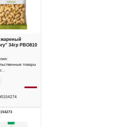
 жареный
ory" 34гр РВО810
лия:
льственные товары
...
+
00154274
0154273
4