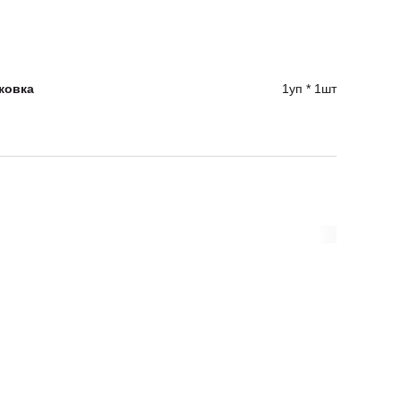
ковка
1уп * 1шт