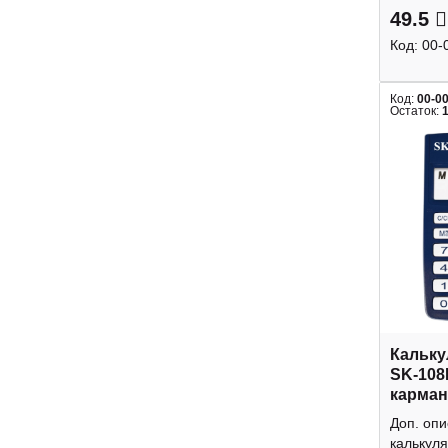
49.5
Код:
00-
Код:
00-0
Остаток:
Кальку
SK-108
карман
Доп. оп
калькуля