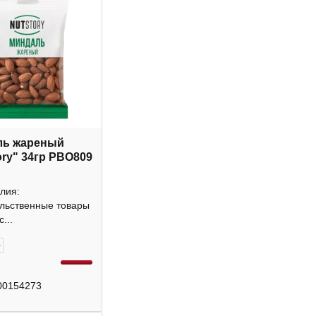
ль жареный
ory" 34гр РВО809
лия:
льственные товары
...
+
00154273