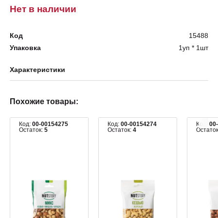
Нет в наличии
Код
15488
Упаковка
1уп * 1шт
Характеристики
Похожие товары:
Код:
00-00154275
Код:
00-00154274
Код:
00
Остаток:
5
Остаток:
4
Остато