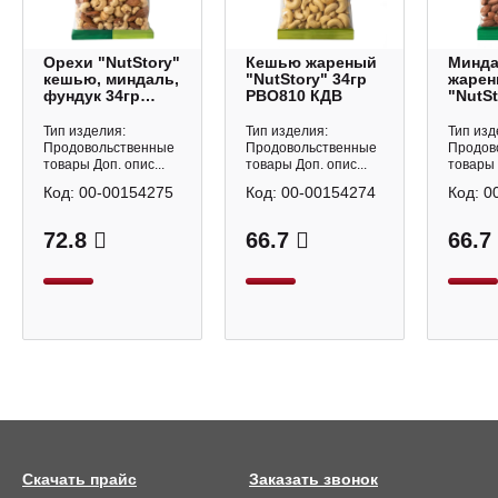
Орехи "NutStory"
Кешью жареный
Минд
кешью, миндаль,
"NutStory" 34гр
жаре
фундук 34гр
РВО810 КДВ
"NutSt
РВО812 КДВ
РВО80
Тип изделия:
Тип изделия:
Тип изд
Продовольственные
Продовольственные
Продов
товары Доп. опис...
товары Доп. опис...
товары 
Код:
00-00154275
Код:
00-00154274
Код:
0
72.8
66.7
66.7
Скачать прайс
Заказать звонок