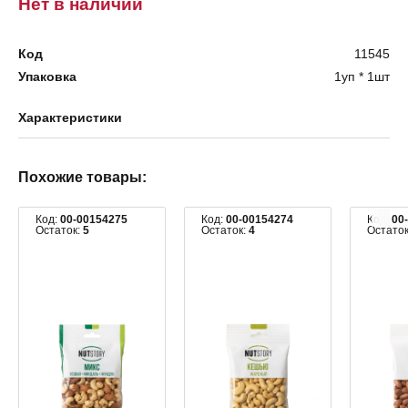
Нет в наличии
Код
11545
Упаковка
1уп * 1шт
Характеристики
Похожие товары:
Код:
00-00154275
Код:
00-00154274
Код:
00
Остаток:
5
Остаток:
4
Остато