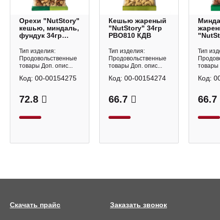
Орехи "NutStory"
Кешью жареный
Минд
кешью, миндаль,
"NutStory" 34гр
жаре
фундук 34гр
РВО810 КДВ
"NutSt
РВО812 КДВ
РВО80
Тип изделия:
Тип изделия:
Тип изд
Продовольственные
Продовольственные
Продов
товары Доп. опис...
товары Доп. опис...
товары 
Код:
00-00154275
Код:
00-00154274
Код:
0
72.8
66.7
66.7
Скачать прайс
Заказать звонок