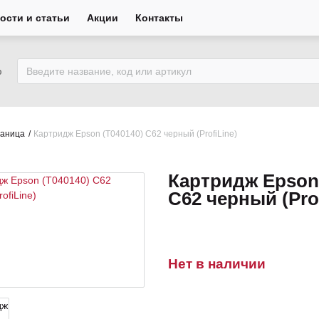
ости и статьи
Акции
Контакты
ю
раница
Картридж Epson (Т040140) C62 черный (ProfiLine)
Картридж Epson 
C62 черный (Prof
Нет в наличии