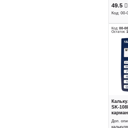
49.5
Код:
00-
Код:
00-0
Остаток:
Кальку
SK-108
карман
Доп. оп
калькуля