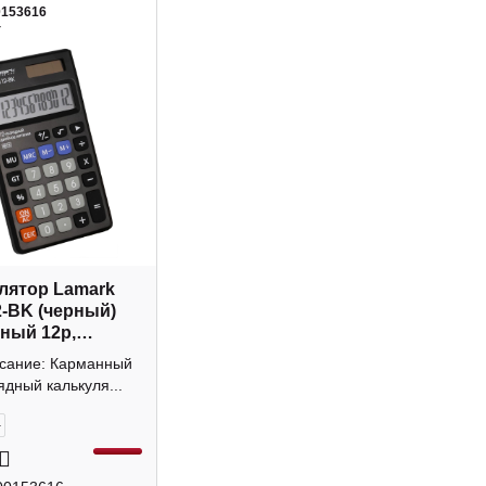
0153616
4
лятор Lamark
-BK (черный)
ный 12р,
а
исание: Карманный
ядный калькуля...
+