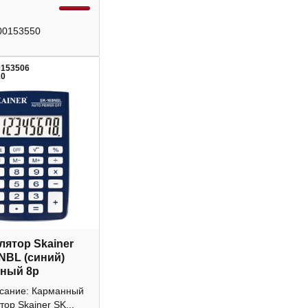
00153550
0153506
10
лятор Skainer
NBL (синий)
ный 8р
исание: Карманный
тор Skainer SK...