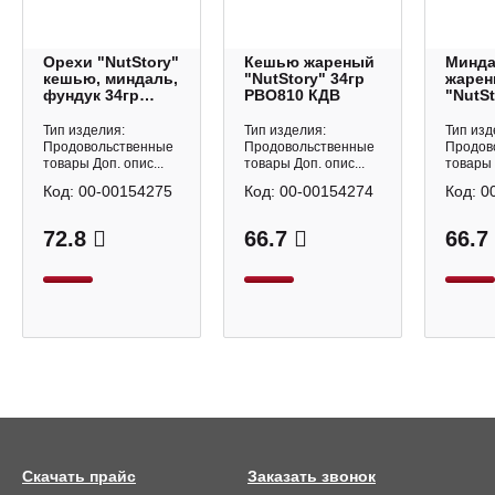
Орехи "NutStory"
Кешью жареный
Минд
кешью, миндаль,
"NutStory" 34гр
жаре
фундук 34гр
РВО810 КДВ
"NutSt
РВО812 КДВ
РВО80
Тип изделия:
Тип изделия:
Тип изд
Продовольственные
Продовольственные
Продов
товары Доп. опис...
товары Доп. опис...
товары 
Код:
00-00154275
Код:
00-00154274
Код:
0
72.8
66.7
66.7
Скачать прайс
Заказать звонок