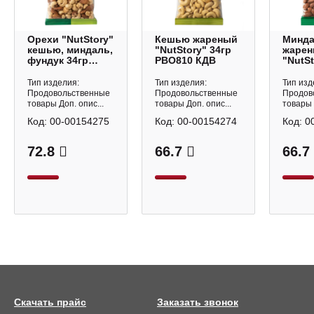
Орехи "NutStory"
Кешью жареный
Минд
кешью, миндаль,
"NutStory" 34гр
жаре
фундук 34гр
РВО810 КДВ
"NutSt
РВО812 КДВ
РВО80
Тип изделия:
Тип изделия:
Тип изд
Продовольственные
Продовольственные
Продов
товары Доп. опис...
товары Доп. опис...
товары 
Код:
00-00154275
Код:
00-00154274
Код:
0
72.8
66.7
66.7
Скачать прайс
Заказать звонок