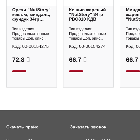
Орехи "NutStory"
Кешью жареный
Минд
кешью, миндаль,
"NutStory" 34гр
жаре
фундук 34гр
РВО810 КДВ
"NutSt
РВО812 КДВ
РВО80
Тип изделия:
Тип изделия:
Тип изд
Продовольственные
Продовольственные
Продов
товары Доп. опис...
товары Доп. опис...
товары 
Код:
00-00154275
Код:
00-00154274
Код:
0
72.8
66.7
66.7
Скачать прайс
Заказать звонок