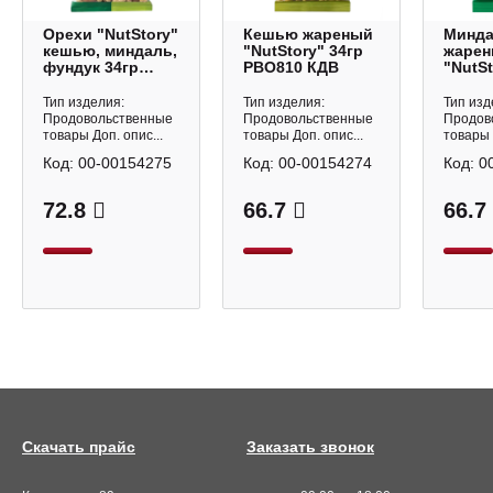
Орехи "NutStory"
Кешью жареный
Минд
кешью, миндаль,
"NutStory" 34гр
жаре
фундук 34гр
РВО810 КДВ
"NutSt
РВО812 КДВ
РВО80
Тип изделия:
Тип изделия:
Тип изд
Продовольственные
Продовольственные
Продов
товары Доп. опис...
товары Доп. опис...
товары 
Код:
00-00154275
Код:
00-00154274
Код:
0
72.8
66.7
66.7
Скачать прайс
Заказать звонок