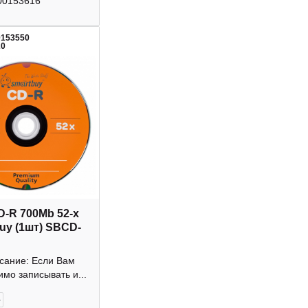
00153616
0153550
20
D-R 700Mb 52-х
uy (1шт) SBCD-
исание: Если Вам
мо записывать и...
+