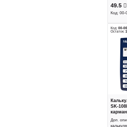
49.5
Код:
00-
Код:
00-0
Остаток:
Кальку
SK-108
карман
Доп. оп
калькуля