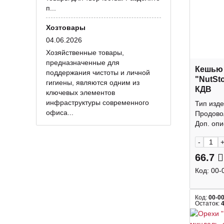
п...
Хозтовары
04.06.2026
Хозяйственные товары,
предназначенные для
Кешью
поддержания чистоты и личной
"NutSt
гигиены, являются одним из
КДВ
ключевых элементов
инфраструктуры современного
Тип изде
офиса...
Продово
Доп. опис
-
66.7
Код:
00-
Код:
00-0
Остаток: