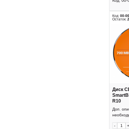
Код:
00-
Код:
00-0
Остаток:
Диск C
SmartB
R10
Доп. оп
необходи
-