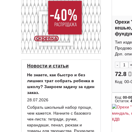
Орехи 
кешью,
фундук
КДВ
Тип изде
Продово
Доп. опис
-
Новости и статьи
72.8
Не знаете, как быстро и без
лишних трат собрать ребенка в
Код:
00-
школу? Закроем задачу за один
заказ.
Код:
00-0
28.07.2026
Остаток:
Собрать школьный набор проще,
чем кажется. Начните с базового
чек-листа: тетради, ручки,
карандаши, пенал, рюкзак и
товары для творчества. Разделите