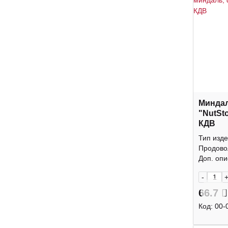
Минда
"NutSt
КДВ
Тип изде
Продово
Доп. опис
-
66.7
Код:
00-