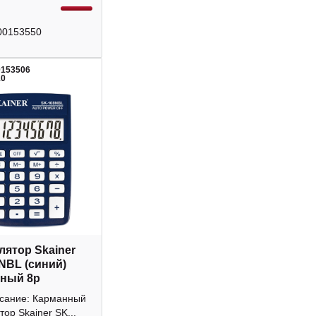
00153550
0153506
10
лятор Skainer
NBL (синий)
ный 8р
исание: Карманный
тор Skainer SK...