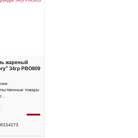
ль жареный
ory" 34гр РВО809
лия:
льственные товары
...
+
00154273