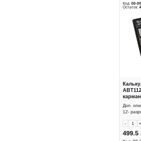
Код:
00-0
Остаток:
Кальку
ABT112
карман
крышк
Доп. оп
12- разр
-
499.5