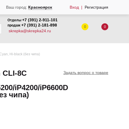
Вход
Регистрация
Ваш город:
Красноярск
+7 (391) 2-911-101
Отделы
+7 (391) 2-181-898
продаж
0
0
skrepka@skrepka24.ru
an, Hi-black (без чипа)
 CLI-8C
Задать вопрос о товаре
200/iP4200/iP6600D
без чипа)