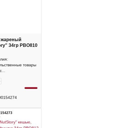
 жареный
ory" 34гр РВО810
лия:
льственные товары
...
+
00154274
0154273
4