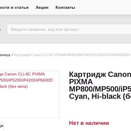
ости и статьи
Акции
Контакты
ю
раница
Картридж Canon CLI-8C PIXMA MP800/MP500/iP5200/iP4200/iP6600D Cy
Картридж Canon
PIXMA
MP800/MP500/iP5
Cyan, Hi-black (
Нет в наличии