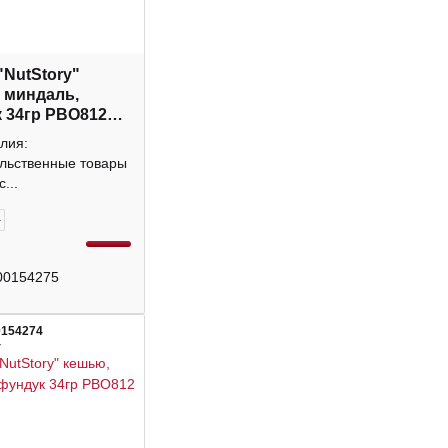
"NutStory"
 миндаль,
 34гр РВО812
лия:
льственные товары
...
+
00154275
0154274
4