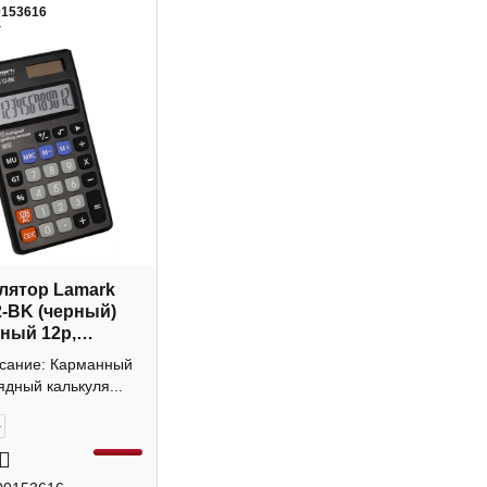
0153616
4
лятор Lamark
-BK (черный)
ный 12р,
а
исание: Карманный
ядный калькуля...
+