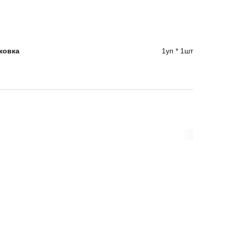
ковка
1уп * 1шт