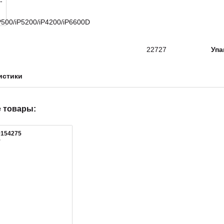
22727
Упа
истики
 товары:
0154275
5