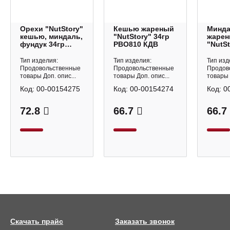
Орехи "NutStory"
Кешью жареный
Минд
кешью, миндаль,
"NutStory" 34гр
жаре
фундук 34гр
РВО810 КДВ
"NutSt
РВО812 КДВ
РВО80
Тип изделия:
Тип изделия:
Тип изд
Продовольственные
Продовольственные
Продов
товары Доп. опис...
товары Доп. опис...
товары 
Код:
00-00154275
Код:
00-00154274
Код:
0
72.8
66.7
66.7
Скачать прайс
Заказать звонок