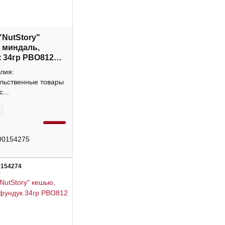
"NutStory"
 миндаль,
 34гр РВО812
лия:
льственные товары
...
+
00154275
0154274
4