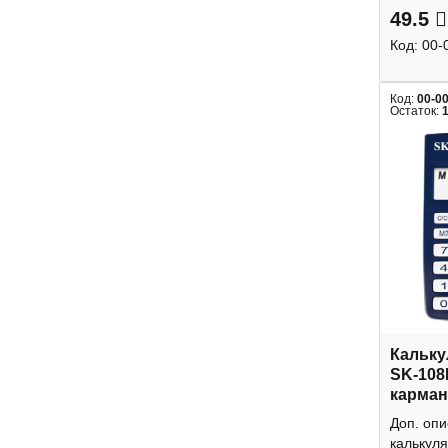
49.5
Код:
00-
Код:
00-0
Остаток:
Кальку
SK-108
карман
Доп. оп
калькуля