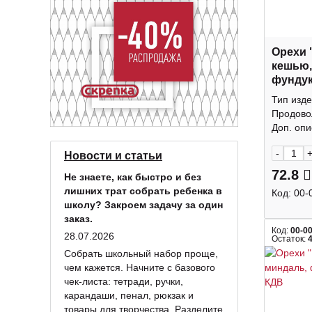
Орехи 
кешью,
фундук
КДВ
Тип изде
Продово
Доп. опис
-
Новости и статьи
72.8
Не знаете, как быстро и без
лишних трат собрать ребенка в
Код:
00-
школу? Закроем задачу за один
заказ.
Код:
00-0
28.07.2026
Остаток:
Собрать школьный набор проще,
чем кажется. Начните с базового
чек-листа: тетради, ручки,
карандаши, пенал, рюкзак и
товары для творчества. Разделите