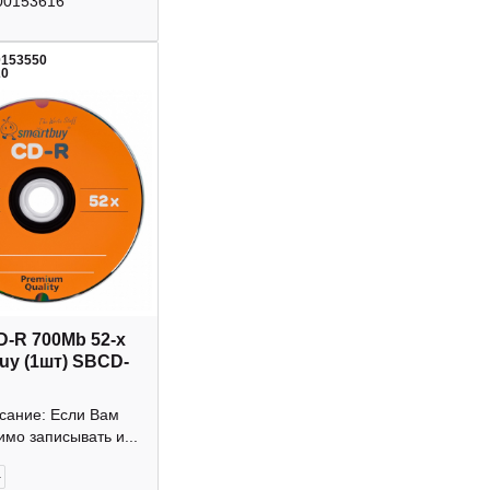
00153616
0153550
20
D-R 700Mb 52-х
uy (1шт) SBCD-
исание: Если Вам
мо записывать и...
+