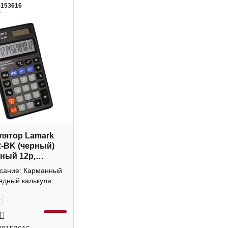
0153616
4
лятор Lamark
-BK (черный)
ный 12р,
а
исание: Карманный
ядный калькуля...
+