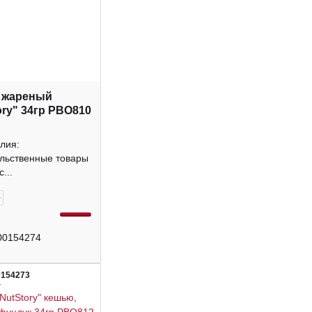
 жареный
ory" 34гр РВО810
лия:
льственные товары
...
+
00154274
0154273
4