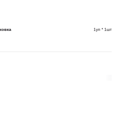
ковка
1уп * 1шт