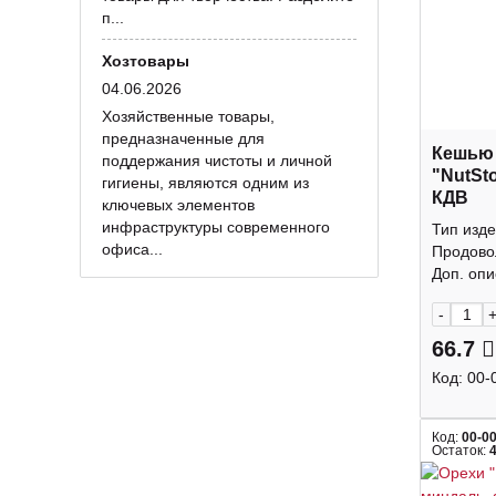
п...
Хозтовары
04.06.2026
Хозяйственные товары,
предназначенные для
Кешью
поддержания чистоты и личной
"NutSt
гигиены, являются одним из
КДВ
ключевых элементов
инфраструктуры современного
Тип изде
офиса...
Продово
Доп. опис
-
66.7
Код:
00-
Код:
00-0
Остаток: