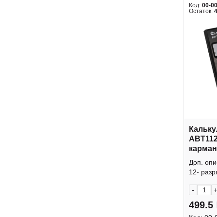
Код:
00-0
Остаток:
Кальку
ABT112
карман
крышк
Доп. оп
12- разр
-
499.5