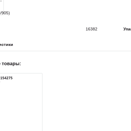
16382
Упа
истики
 товары:
0154275
5