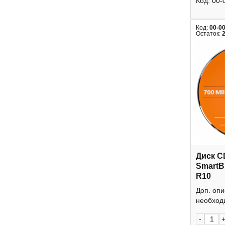
Код:
00-
Код:
00-0
Остаток:
Диск C
SmartB
R10
Доп. оп
необходи
-