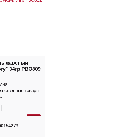
ль жареный
ory" 34гр РВО809
лия:
льственные товары
...
+
00154273