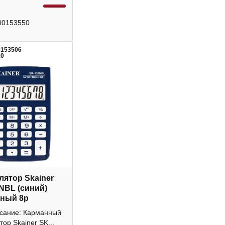
00153550
0153506
10
лятор Skainer
NBL (синий)
ный 8р
исание: Карманный
тор Skainer SK...