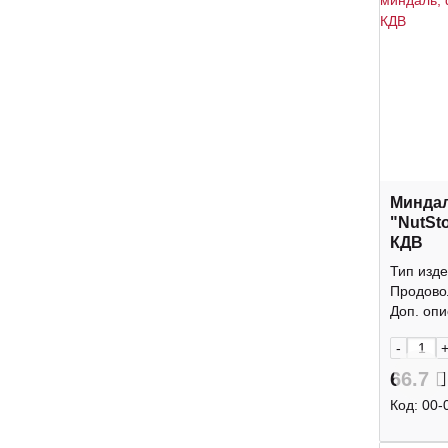
Минда
"NutSt
КДВ
Тип изде
Продово
Доп. опис
-
66.7
Код:
00-