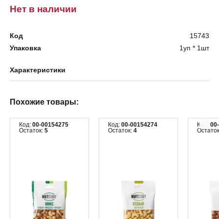
Нет в наличии
Код
15743
Упаковка
1уп * 1шт
Характеристики
Похожие товары:
Код:
00-00154275
Код:
00-00154274
Код:
00
Остаток:
5
Остаток:
4
Остато