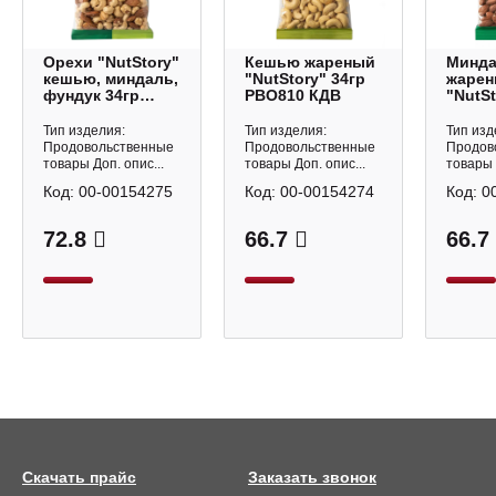
Орехи "NutStory"
Кешью жареный
Минд
кешью, миндаль,
"NutStory" 34гр
жаре
фундук 34гр
РВО810 КДВ
"NutSt
РВО812 КДВ
РВО80
Тип изделия:
Тип изделия:
Тип изд
Продовольственные
Продовольственные
Продов
товары Доп. опис...
товары Доп. опис...
товары 
Код:
00-00154275
Код:
00-00154274
Код:
0
72.8
66.7
66.7
Скачать прайс
Заказать звонок