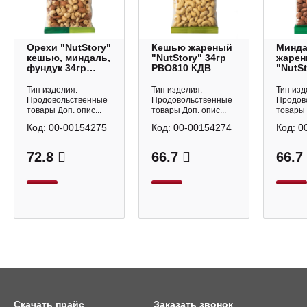
Орехи "NutStory"
Кешью жареный
Минд
кешью, миндаль,
"NutStory" 34гр
жаре
фундук 34гр
РВО810 КДВ
"NutSt
РВО812 КДВ
РВО80
Тип изделия:
Тип изделия:
Тип изд
Продовольственные
Продовольственные
Продов
товары Доп. опис...
товары Доп. опис...
товары 
Код:
00-00154275
Код:
00-00154274
Код:
0
72.8
66.7
66.7
Скачать прайс
Заказать звонок