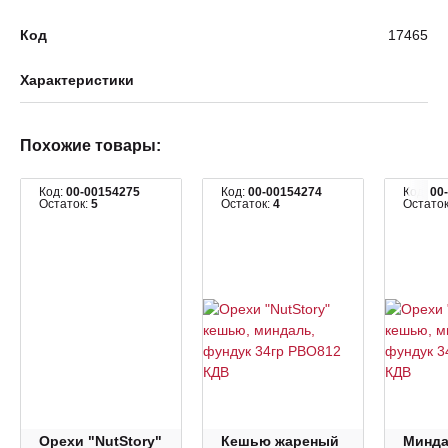
Код
17465
Характеристики
Похожие товары:
Код:
00-00154275
Код:
00-00154274
Код:
00
Остаток:
5
Остаток:
4
Остато
Орехи "NutStory"
Кешью жареный
Минд