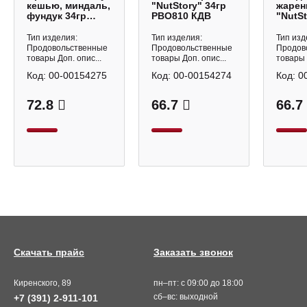
кешью, миндаль,
"NutStory" 34гр
жаре
фундук 34гр
РВО810 КДВ
"NutSt
РВО812 КДВ
РВО80
Тип изделия:
Тип изделия:
Тип изд
Продовольственные
Продовольственные
Продов
товары Доп. опис...
товары Доп. опис...
товары 
Код:
00-00154275
Код:
00-00154274
Код:
0
72.8
66.7
66.7
Скачать прайс
Заказать звонок
Киренского, 89
пн–пт: с 09:00 до 18:00
сб–вс: выходной
+7 (391) 2-911-101