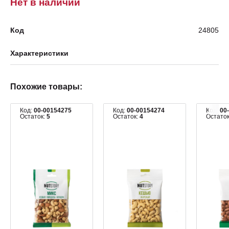
Нет в наличии
Код
24805
Характеристики
Похожие товары:
Код:
00-00154275
Код:
00-00154274
Код:
00
Остаток:
5
Остаток:
4
Остато