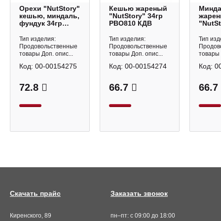
Орехи "NutStory"
Кешью жареный
Минд
кешью, миндаль,
"NutStory" 34гр
жаре
фундук 34гр
РВО810 КДВ
"NutSt
РВО812 КДВ
РВО80
Тип изделия:
Тип изделия:
Тип изд
Продовольственные
Продовольственные
Продов
товары Доп. опис...
товары Доп. опис...
товары 
Код:
00-00154275
Код:
00-00154274
Код:
0
72.8
66.7
66.7
Скачать прайс
Заказать звонок
Киренского, 89
пн–пт: с 09:00 до 18:00