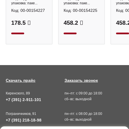
упаковка: паке...
упаковка: паке...
упаковка
Код:
00-00154227
Код:
00-00154225
Код:
0
178.5
458.2
458.
Скачать прайс
Заказать звонок
Киренского, 89
пн–пт: с 09:00 до 18:00
сб–вс: выходной
+7 (391) 2-911-101
Пограничников, 91
пн–пт: с 08:00 до 18:00
сб–вс: выходной
+7 (391) 218-18-98