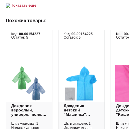
Показать еще
Похожие товары:
Код:
00-00154227
Код:
00-00154225
Код:
00
Остаток:
5
Остаток:
5
Остато
Дождевик
Дождевик
Дожде
взрослый,
детский
детск
универс., пояс,
"Машинка"
"Коше
ассорти 5391099
светоотр., 120-
светоо
160см 10926239
160см
Шт. в упаковке: 1
Шт. в упаковке: 1
Шт. в уп
Индивидуальная
Индивидуальная
Индиви