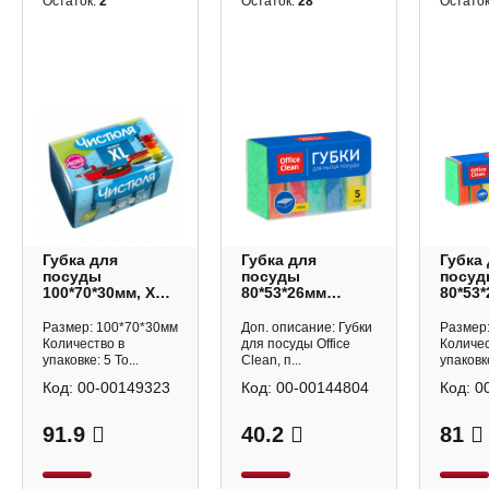
Остаток:
2
Остаток:
28
Остато
Губка для
Губка для
Губка
посуды
посуды
посуд
100*70*30мм, XL с
80*53*26мм
80*53*
абразивом (5шт)
поролон,
абраз
ЧИСТЮЛЯ
абразив (5шт)
(10шт)
Размер: 100*70*30мм
Доп. описание: Губки
Размер
"Mini" 281460
Office
Количество в
для посуды Office
Количес
OfficeClean
упаковке: 5 То...
Clean, п...
упаковке
Код:
00-00149323
Код:
00-00144804
Код:
0
91.9
40.2
81