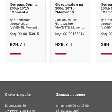
Фотоальбом на
Фотоальбом на
Фотоа
200ф 10*15
200ф 10*15
100ф 
"Moment &
"Moment &
"Memo
Memory. Черный"
Memory.
Белы
кармашки
Молочный"
карма
Доп. описание:
Доп. описание:
Доп. оп
9028512 deVENTE
кармашки
90285
Фотоальбом
Фотоальбом
Фотоал
9028511 deVENTE
"deVENTE. Moment...
"deVENTE. Moment...
"deVENT
Код:
00-00153915
Код:
00-00153914
Код:
0
929.7
929.7
369
Скачать прайс
Заказать звонок
Киренского, 89
пн–пт: с 09:00 до 18:00
сб–вс: выходной
+7 (391) 2-911-101