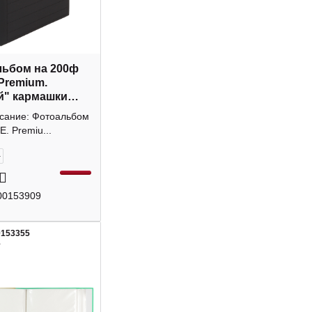
ьбом на 200ф
"Premium.
й" кармашки
5 deVENTE
исание: Фотоальбом
. Premiu...
+
00153909
0153355
1