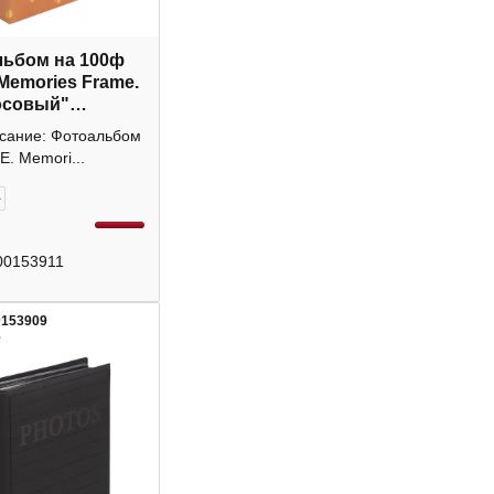
ьбом на 100ф
"Memories Frame.
осовый"
ки 9028508
исание: Фотоальбом
TE
. Memori...
+
00153911
0153909
1