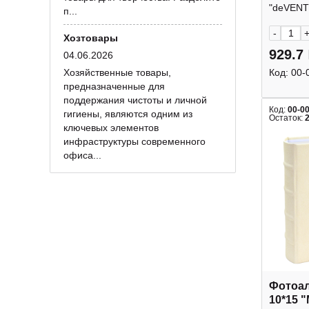
deVEN
"deVENT
п...
-
Хозтовары
929.7
04.06.2026
Хозяйственные товары,
Код:
00-
предназначенные для
поддержания чистоты и личной
Код:
00-0
гигиены, являются одним из
Остаток:
ключевых элементов
инфраструктуры современного
офиса...
Фотоал
10*15 