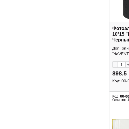
Фотоал
10*15 
Черны
902840
Доп. оп
"deVENTE
-
898.5
Код:
00-
Код:
00-0
Остаток: