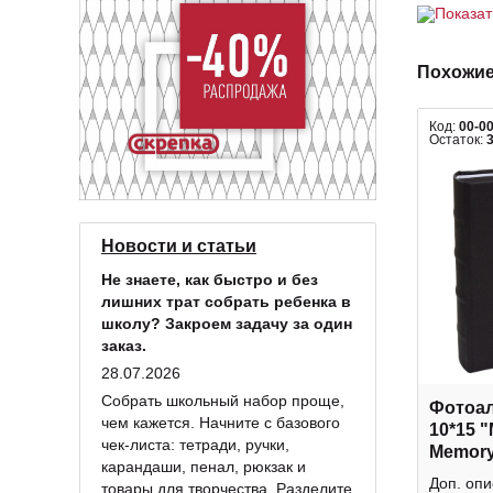
Показа
Похожие
Код:
00-0
Остаток:
Новости и статьи
Не знаете, как быстро и без
лишних трат собрать ребенка в
школу? Закроем задачу за один
заказ.
28.07.2026
Собрать школьный набор проще,
Фотоал
чем кажется. Начните с базового
10*15 
чек-листа: тетради, ручки,
Memory
карандаши, пенал, рюкзак и
кармаш
Доп. оп
товары для творчества. Разделите