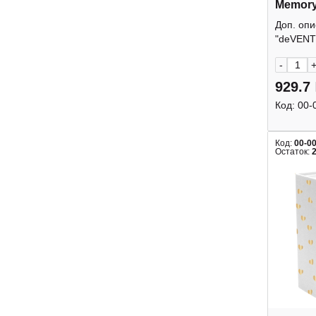
Memory
кармаш
Доп. оп
deVEN
"deVENT
-
929.7
Код:
00-
Код:
00-0
Остаток: