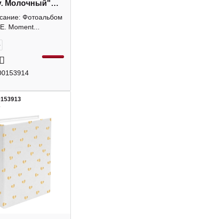
. Молочный"
ки 9028511
исание: Фотоальбом
TE
E. Moment...
+
00153914
0153913
2