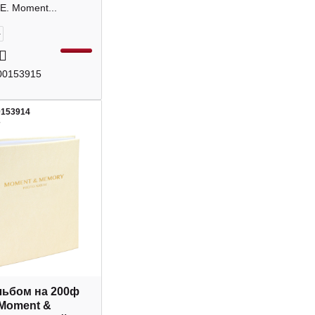
TE
E. Moment...
+
00153915
0153914
2
ьбом на 200ф
"Moment &