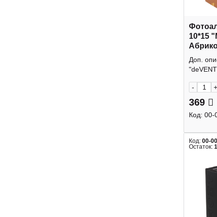
Фотоал
10*15 
Абрик
кармаш
Доп. оп
deVEN
"deVENTE
-
369
Код:
00-
Код:
00-0
Остаток: