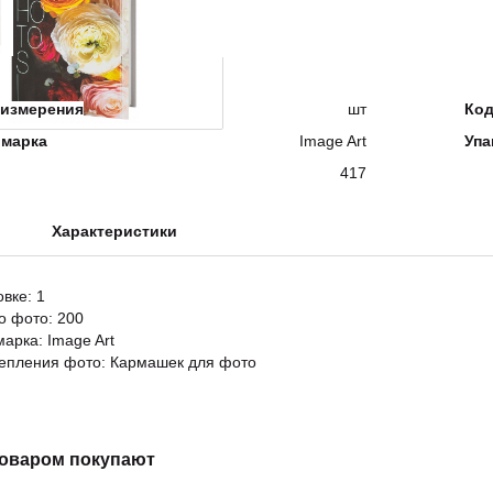
измерения
шт
Ко
 марка
Image Art
Упа
417
Характеристики
овке: 1
о фото: 200
марка: Image Art
епления фото: Кармашек для фото
товаром покупают