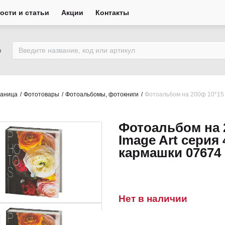
ости и статьи
Акции
Контакты
ю
раница
Фототовары
Фотоальбомы, фотокниги
Фотоальбом на 200ф 10*15 
Фотоальбом на 
Image Art серия
кармашки 07674
Нет в наличии