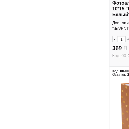
Фотоал
10*15 
Белый
902851
Доп. оп
"deVENTE
-
369
Код:
00-
Код:
00-0
Остаток: