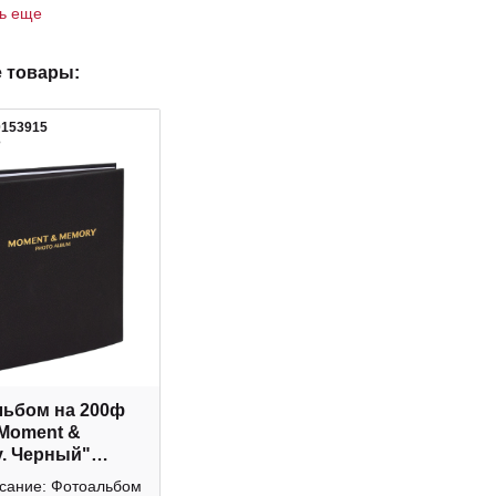
ть еще
 товары:
0153915
3
ьбом на 200ф
"Moment &
. Черный"
ки 9028512
исание: Фотоальбом