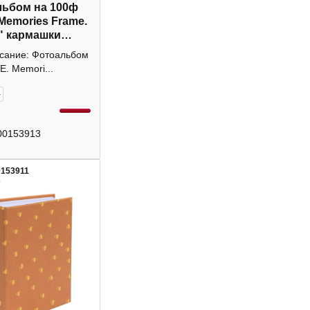
ьбом на 100ф
"Memories Frame.
" кармашки
0 deVENTE
исание: Фотоальбом
. Memori...
+
00153913
0153911
2