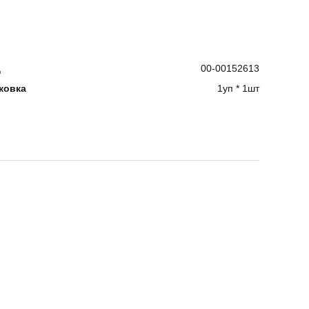
д
00-00152613
ковка
1уп * 1шт