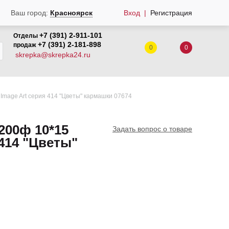
Вход
Регистрация
Ваш город:
Красноярск
+7 (391) 2-911-101
Отделы
+7 (391) 2-181-898
продаж
0
0
skrepka@skrepka24.ru
Image Art серия 414 "Цветы" кармашки 07674
200ф 10*15
Задать вопрос о товаре
 414 "Цветы"