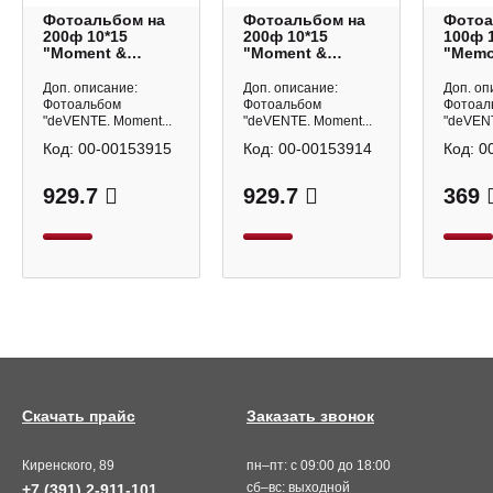
Фотоальбом на
Фотоальбом на
Фотоа
200ф 10*15
200ф 10*15
100ф 
"Moment &
"Moment &
"Memo
Memory. Черный"
Memory.
Белы
кармашки
Молочный"
карма
Доп. описание:
Доп. описание:
Доп. оп
9028512 deVENTE
кармашки
90285
Фотоальбом
Фотоальбом
Фотоал
9028511 deVENTE
"deVENTE. Moment...
"deVENTE. Moment...
"deVENT
Код:
00-00153915
Код:
00-00153914
Код:
0
929.7
929.7
369
Скачать прайс
Заказать звонок
Киренского, 89
пн–пт: с 09:00 до 18:00
сб–вс: выходной
+7 (391) 2-911-101