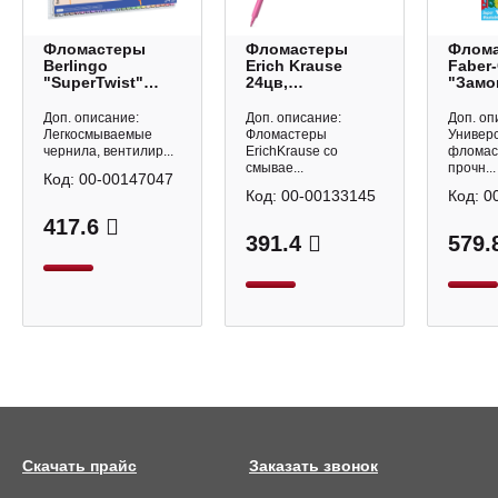
Фломастеры
Фломастеры
Флом
Berlingo
Erich Krause
Faber-
"SuperTwist"
24цв,
"Замо
24цв/24шт,
смываемые,
смыва
смываемые,
ПВХ-чехол 61826
карт.у
Доп. описание:
Доп. описание:
Доп. оп
блистер
55420
Легкосмываемые
Фломастеры
Универ
WP_03024
чернила, вентилир...
ErichKrause со
фломас
смывае...
прочн...
Код:
00-00147047
Код:
00-00133145
Код:
0
417.6
391.4
579.
Скачать прайс
Заказать звонок