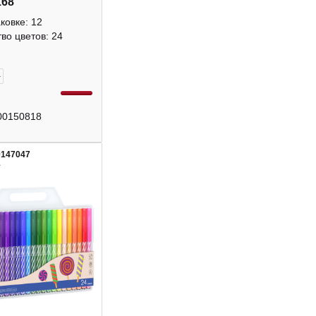
168
аковке: 12
во цветов: 24
+
00150818
0147047
1