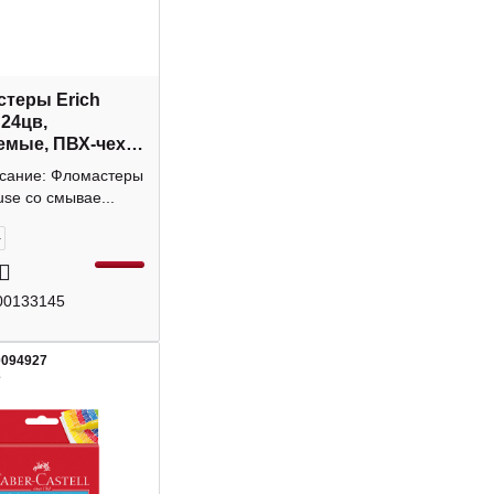
теры Erich
 24цв,
мые, ПВХ-чехол
исание: Фломастеры
use со смывае...
+
00133145
0094927
2