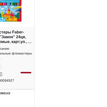
теры Faber-
 "Замок" 24цв,
мые, карт.уп., с
 554202
сание:
альные фломастеры
.
+
00094927
0060143
9