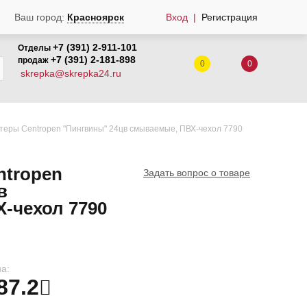
Вход
Регистрация
Ваш город:
Красноярск
+7 (391) 2-911-101
Отделы
+7 (391) 2-181-898
продаж
0
0
skrepka@skrepka24.ru
теры Centropen "Пингвины" 24цв смываемые, ПВХ-чехол 7790
ntropen
Задать вопрос о товаре
в
-чехол 7790
а:
87.2