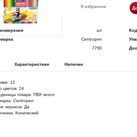
В избранное
До
измерения
шт
Ко
 марка
Centropen
Упа
7790
Дос
Характеристики
Наличие
овке: 12
о цветов: 24
единицы товара: ПВХ чехол
марка: Centropen
е чернила: Да
ечника: Конический