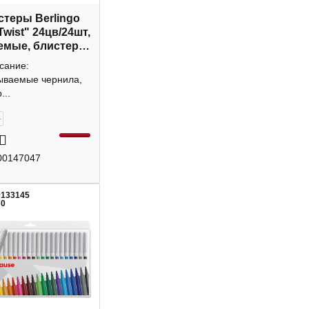
теры Berlingo
wist" 24цв/24шт,
мые, блистер
024
сание:
ываемые чернила,
...
+
00147047
0133145
70