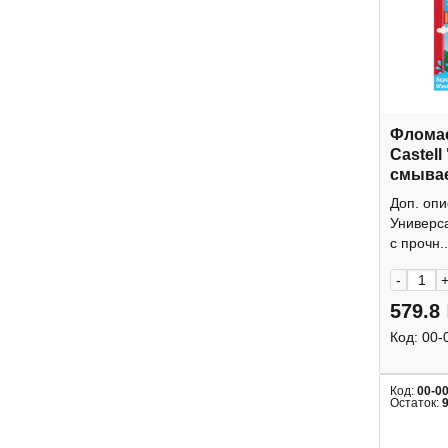
Фломас
Castell
смывае
европ.
Доп. опи
Универс
с прочн..
-
579.8
Код:
00-
Код:
00-0
Остаток: