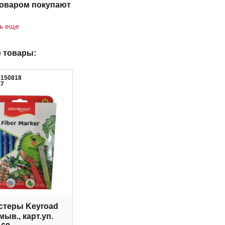
товаром покупают
ть еще
 товары:
0150818
17
теры Keyroad
мыв., карт.уп.