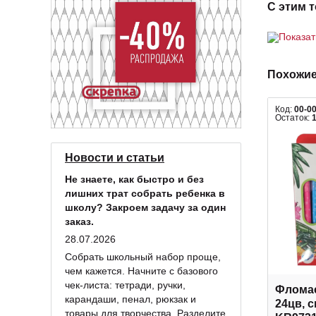
С этим 
Показа
Похожие
Код:
00-0
Остаток:
Новости и статьи
Не знаете, как быстро и без
лишних трат собрать ребенка в
школу? Закроем задачу за один
заказ.
28.07.2026
Собрать школьный набор проще,
чем кажется. Начните с базового
чек-листа: тетради, ручки,
Фломас
карандаши, пенал, рюкзак и
24цв, с
товары для творчества. Разделите