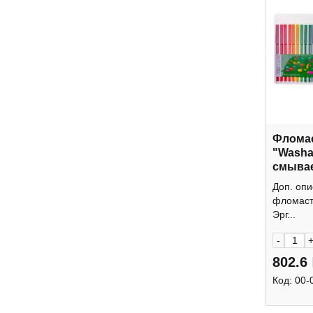
Фломас
"Washa
смывае
с европ
Доп. оп
фломаст
Эрг...
-
802.6
Код:
00-