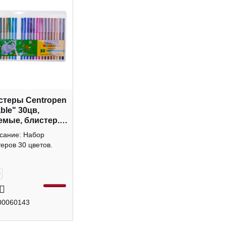
теры Centropen
ble" 30цв,
мые, блистер.,
. 7 7790 3085
исание: Набор
еров 30 цветов.
+
00060143