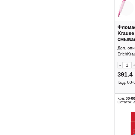
Фломас
Krause
смывае
61826
Доп. оп
ErichKra
-
391.4
Код:
00-
Код:
00-0
Остаток: