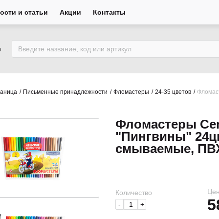
ости и статьи
Акции
Контакты
ю
раница
Письменные принадлежности
Фломастеры
24-35 цветов
Фломас
Фломастеры Ce
"Пингвины" 24ц
смываемые, ПВХ
Цен
Количество
5
-
+