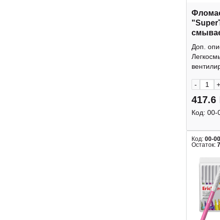
Фломас
"SuperT
смывае
WP_03
Доп. опи
Легкосм
вентилир
-
417.6
Код:
00-
Код:
00-0
Остаток: