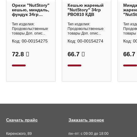
Орехи "NutStory"
Кешью жареный
Минд
кешью, миндаль,
"NutStory" 34гр
жаре
фундук 34гр
РВО810 КДВ
"NutSt
РВО812 КДВ
РВО80
Тип изделия:
Тип изделия:
Тип изд
Продовольственные
Продовольственные
Продов
товары Доп. опис...
товары Доп. опис...
товары 
Код:
00-00154275
Код:
00-00154274
Код:
0
72.8
66.7
66.7
Скачать прайс
Заказать звонок
Киренского, 89
пн–пт: с 09:00 до 18:00