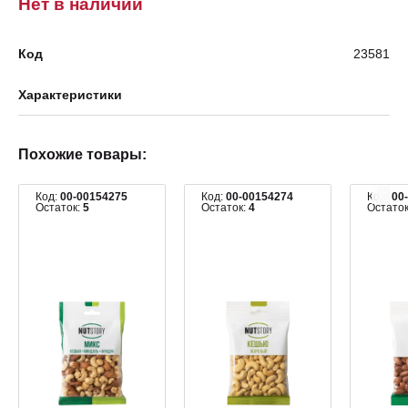
Нет в наличии
Код
23581
Характеристики
Похожие товары:
Код:
00-00154275
Код:
00-00154274
Код:
00
Остаток:
5
Остаток:
4
Остато