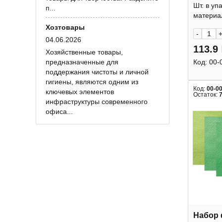
5л, 5цв
Шт. в уп
п...
deVEN
материал
Хозтовары
-
04.06.2026
113.9
Хозяйственные товары,
предназначенные для
Код:
00-
поддержания чистоты и личной
гигиены, являются одним из
Код:
00-0
ключевых элементов
Остаток:
инфраструктуры современного
офиса...
Набор 