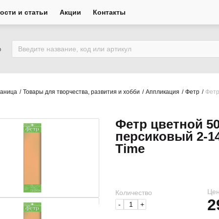
ости и статьи
Акции
Контакты
ю
раница
Товары для творчества, развития и хобби
Аппликация
Фетр
Фетр
Фетр цветной 50
персиковый 2-1
Time
Цен
Количество
2
-
+