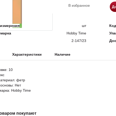
В избранное
До
измерения
шт
Ко
 марка
Hobby Time
Упа
2-147/23
Дос
Характеристики
Наличие
овке: 10
екс
атериал: фетр
основы: Нет
марка: Hobby Time
товаром покупают