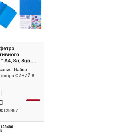
фетра
тивного
 А4, 8л, 8цв,
20234 MAZARI
исание: Набор
о фетра СИНИЙ 8
+
00128487
0128486
15