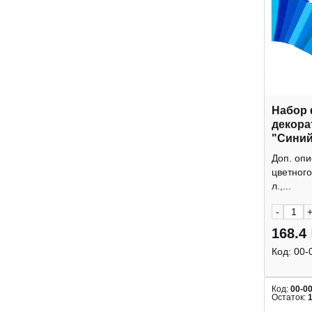
Набор 
декора
"Синий"
1мм M-
Доп. оп
ТМ
цветног
л.,...
-
168.4
Код:
00-
Код:
00-0
Остаток: