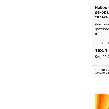
Набор 
декора
"Красны
1мм M-
Доп. оп
ТМ
цветног
л...
-
168.4
Код:
00-
Код:
00-0
Остаток: