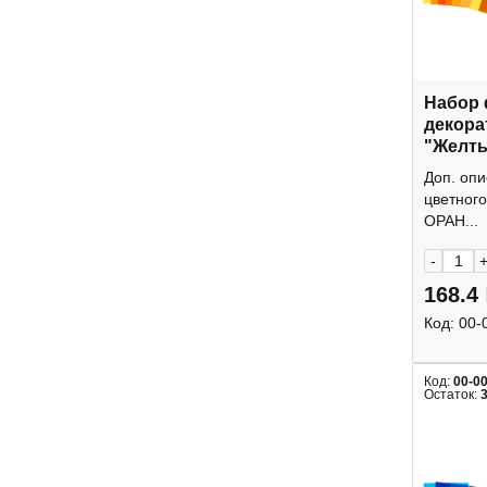
Набор 
декора
"Желт
А4, 8л,
Доп. оп
20236 
цветног
ОРАН...
-
168.4
Код:
00-
Код:
00-0
Остаток: