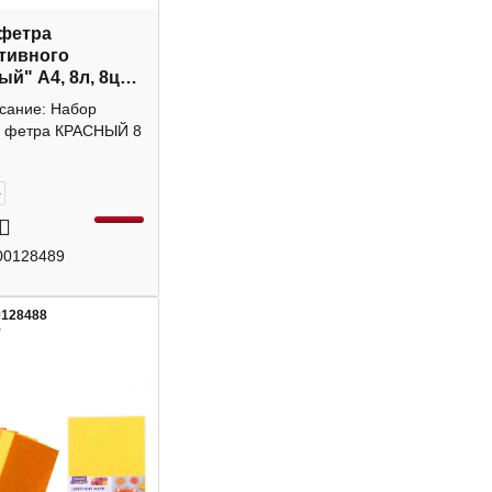
фетра
тивного
й" А4, 8л, 8цв,
20237 MAZARI
исание: Набор
о фетра КРАСНЫЙ 8
+
00128489
0128488
5