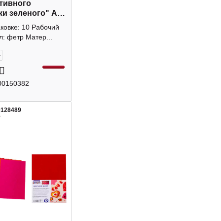
тивного
ки зеленого" А4,
, 1,5мм 8113204
аковке: 10 Рабочий
TE
: фетр Матер...
+
00150382
0128489
5