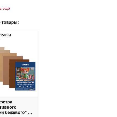
ть еще
 товары:
0150384
2
фетра
тивного
ки бежевого" А4,