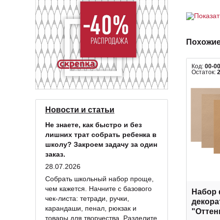
Показа
Похожие
Код:
00-0
Остаток:
Новости и статьи
Не знаете, как быстро и без
лишних трат собрать ребенка в
школу? Закроем задачу за один
заказ.
28.07.2026
Собрать школьный набор проще,
чем кажется. Начните с базового
Набор 
чек-листа: тетради, ручки,
декора
карандаши, пенал, рюкзак и
"Оттен
товары для творчества. Разделите