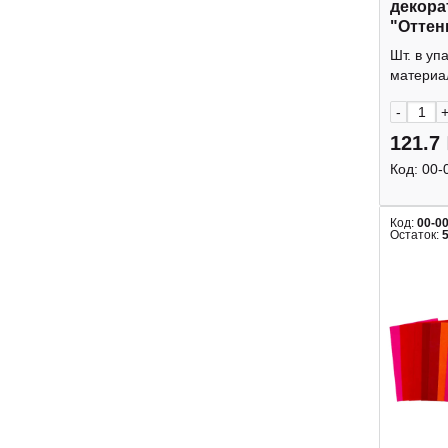
декора
"Оттен
5л, 5цв
Шт. в уп
deVEN
материал
-
121.7
Код:
00-
Код:
00-0
Остаток: