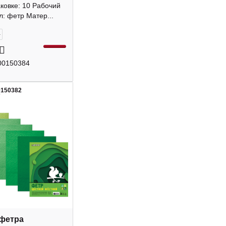
, 2мм 8113411
аковке: 10 Рабочий
TE
: фетр Матер...
+
00150384
0150382
7
фетра