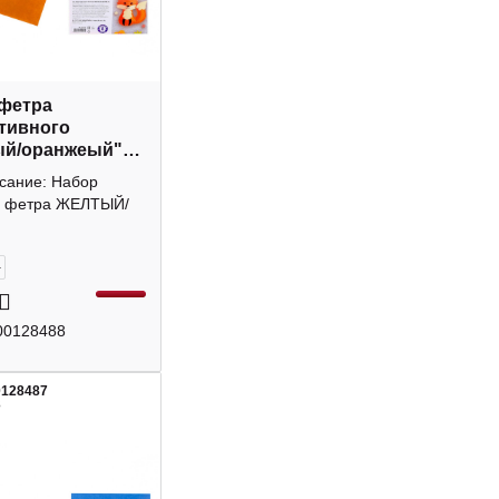
фетра
тивного
ый/оранжеый"
 8цв, 1мм M-
исание: Набор
MAZARI ТМ
о фетра ЖЕЛТЫЙ/
+
00128488
0128487
3