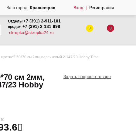
Вход
Регистрация
Ваш город:
Красноярск
+7 (391) 2-911-101
Отделы
+7 (391) 2-181-898
продаж
0
0
skrepka@skrepka24.ru
 цветной 50*70 см 2мм, персиковый 2-147/23 Hobby Time
*70 см 2мм,
Задать вопрос о товаре
47/23 Hobby
а:
93.6