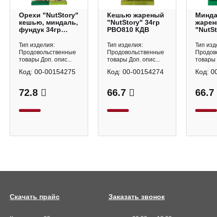
Орехи "NutStory"
Кешью жареный
Минд
кешью, миндаль,
"NutStory" 34гр
жаре
фундук 34гр
РВО810 КДВ
"NutSt
РВО812 КДВ
РВО80
Тип изделия:
Тип изделия:
Тип изд
Продовольственные
Продовольственные
Продов
товары Доп. опис...
товары Доп. опис...
товары 
Код:
00-00154275
Код:
00-00154274
Код:
0
72.8
66.7
66.7
Скачать прайс
Заказать звонок