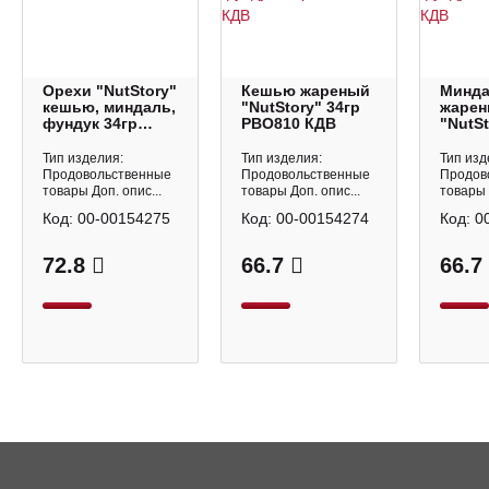
Орехи "NutStory"
Кешью жареный
Минд
кешью, миндаль,
"NutStory" 34гр
жаре
фундук 34гр
РВО810 КДВ
"NutSt
РВО812 КДВ
РВО80
Тип изделия:
Тип изделия:
Тип изд
Продовольственные
Продовольственные
Продов
товары Доп. опис...
товары Доп. опис...
товары 
Код:
00-00154275
Код:
00-00154274
Код:
0
72.8
66.7
66.7