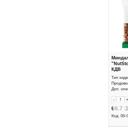
Минда
"NutSt
КДВ
Тип изде
Продово
Доп. опис
-
66.7
Код:
00-