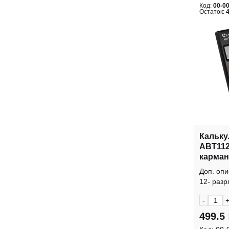
Код:
00-0
Остаток:
Кальку
ABT112
карман
крышк
Доп. оп
12- разр
-
499.5