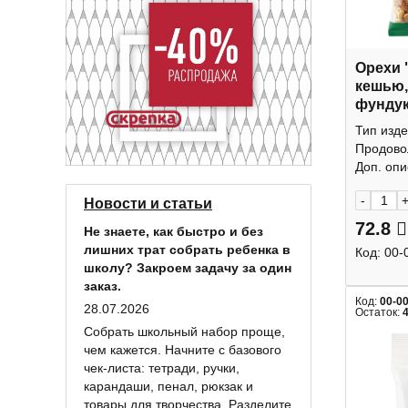
Орехи 
кешью,
фундук
КДВ
Тип изде
Продово
Доп. опис
-
Новости и статьи
72.8
Не знаете, как быстро и без
лишних трат собрать ребенка в
Код:
00-
школу? Закроем задачу за один
заказ.
Код:
00-0
28.07.2026
Остаток:
Собрать школьный набор проще,
чем кажется. Начните с базового
чек-листа: тетради, ручки,
карандаши, пенал, рюкзак и
товары для творчества. Разделите