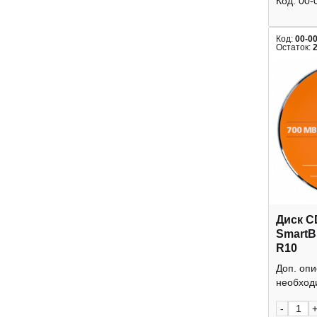
Код:
00-
Код:
00-0
Остаток:
Диск C
SmartB
R10
Доп. оп
необходи
-