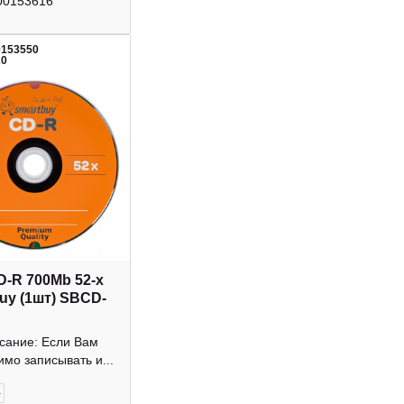
00153616
0153550
20
D-R 700Mb 52-х
uy (1шт) SBCD-
исание: Если Вам
мо записывать и...
+