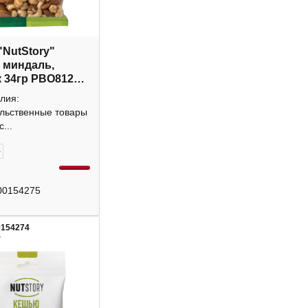
"NutStory"
 миндаль,
 34гр РВО812
лия:
льственные товары
...
+
00154275
0154274
4