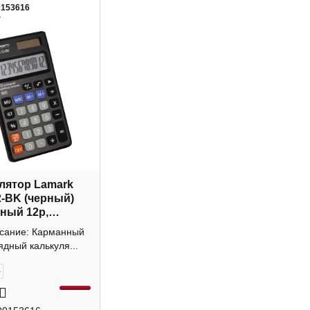
0153616
4
лятор Lamark
-BK (черный)
ный 12р,
а
исание: Карманный
ядный калькуля...
+