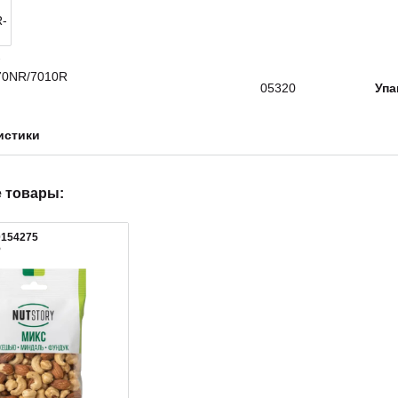
05320
Упа
истики
 товары:
0154275
5