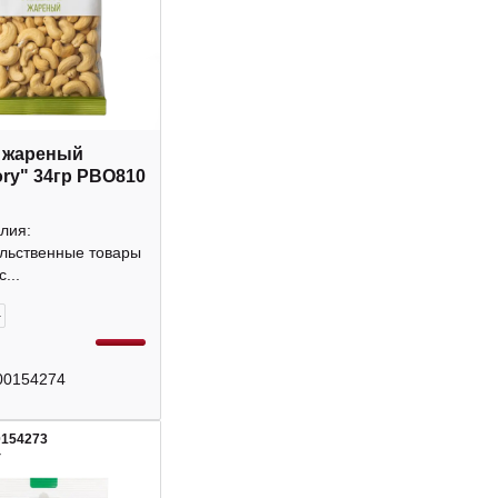
 жареный
ory" 34гр РВО810
лия:
льственные товары
...
+
00154274
0154273
4