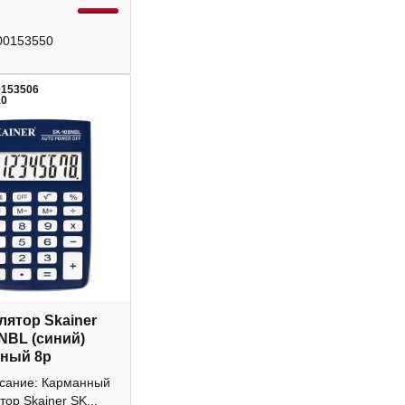
00153550
0153506
10
лятор Skainer
NBL (синий)
ный 8р
исание: Карманный
тор Skainer SK...