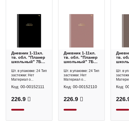
Дневник 1-11кл.
Дневник 1-11кл.
Дневни
тв. обл. "Планер
тв. обл. "Планер
тв. об
школьный" 7БЦ,
школьный" 7БЦ,
школь
черный
пудровый
мокко
Пш5т64_лм_тф
Пш5т64_лм_тф
Пш5т6
Шт. в упаковке: 24 Тип
Шт. в упаковке: 24 Тип
Шт. в у
06323 BG
06324 BG
06327
застежки: Нет
застежки: Нет
застежк
Материал о...
Материал о...
Материа
Код:
00-00152111
Код:
00-00152110
Код:
0
226.9
226.9
226.