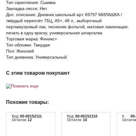
Тип скрепления: Сшивка
Закладка-ляссе: Нет
Доп. описание: Дневник школьный арт. 69797 МИЛАШКА /
твёрдый переплёт 7БЦ, А5+, 48 л., выборочный
перламутровый лак, тиснение фольгой, матовая ламинация,
печать в одну краску, универсальная шпаргалка
Торговая марка: Феникс+
Тип обложки: Твердая
Пол: Женский
Тип дневника: Универсальный
С этим товаром покупают
Показать еще
Похожие товары:
Код:
00-00152111
Код:
00-00152110
Код:
00
Остаток:
12
Остаток:
10
Остато