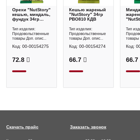
Орехи "NutStory"
Кешью жареный
Минд
кешью, миндаль,
"NutStory" 34гр
жаре
фундук 34гр
РВО810 КДВ
"NutSt
РВО812 КДВ
РВО80
Тип изделия:
Тип изделия:
Тип изд
Продовольственные
Продовольственные
Продов
товары Доп. опис...
товары Доп. опис...
товары 
Код:
00-00154275
Код:
00-00154274
Код:
0
72.8
66.7
66.7
Скачать прайс
Заказать звонок