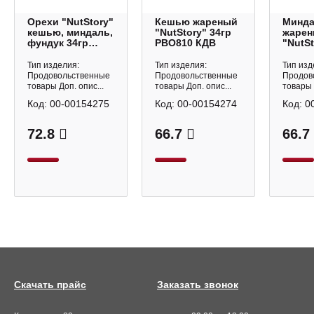
Орехи "NutStory"
Кешью жареный
Минд
кешью, миндаль,
"NutStory" 34гр
жаре
фундук 34гр
РВО810 КДВ
"NutSt
РВО812 КДВ
РВО80
Тип изделия:
Тип изделия:
Тип изд
Продовольственные
Продовольственные
Продов
товары Доп. опис...
товары Доп. опис...
товары 
Код:
00-00154275
Код:
00-00154274
Код:
0
72.8
66.7
66.7
Скачать прайс
Заказать звонок