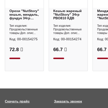
Орехи "NutStory"
Кешью жареный
Минд
кешью, миндаль,
"NutStory" 34гр
жаре
фундук 34гр
РВО810 КДВ
"NutSt
РВО812 КДВ
РВО80
Тип изделия:
Тип изделия:
Тип изд
Продовольственные
Продовольственные
Продов
товары Доп. опис...
товары Доп. опис...
товары 
Код:
00-00154275
Код:
00-00154274
Код:
0
72.8
66.7
66.7
Скачать прайс
Заказать звонок