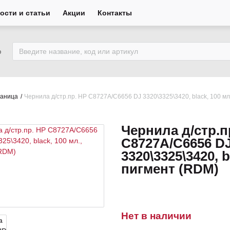
ости и статьи
Акции
Контакты
ю
раница
Чернила д/стр.пр. HP C8727A/C6656 DJ 3320\3325\3420, black, 100 мл
Чернила д/стр.п
C8727A/C6656 D
3320\3325\3420, b
пигмент (RDM)
Нет в наличии