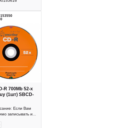
00153616
0153550
20
D-R 700Mb 52-х
uy (1шт) SBCD-
исание: Если Вам
мо записывать и...
+