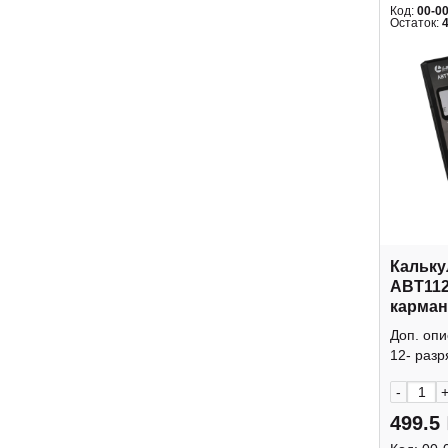
Код:
00-0
Остаток:
Кальку
ABT112
карман
крышк
Доп. оп
12- разр
-
499.5