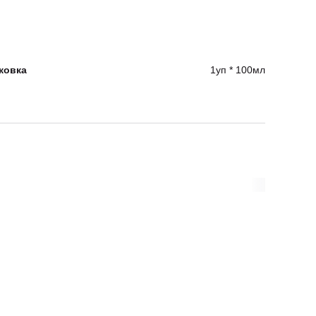
ковка
1уп * 100мл