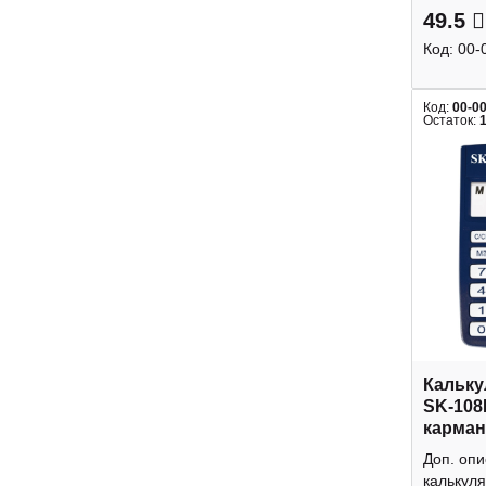
49.5
Код:
00-
Код:
00-0
Остаток:
Кальку
SK-108
карман
Доп. оп
калькуля