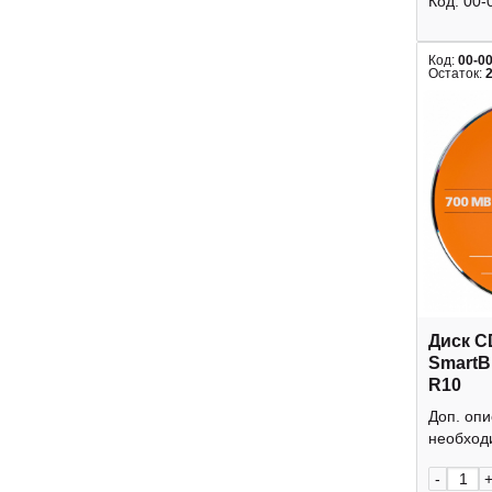
Код:
00-
Код:
00-0
Остаток:
Диск C
SmartB
R10
Доп. оп
необходи
-