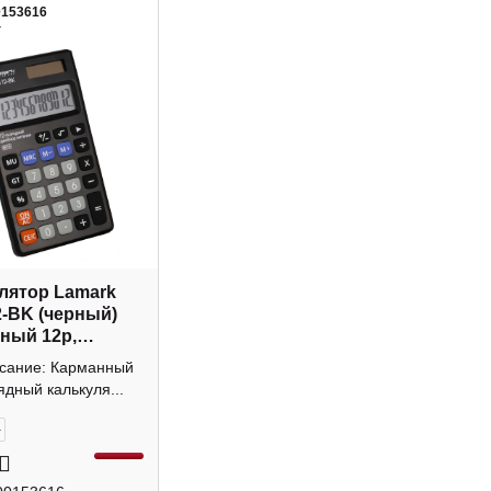
0153616
4
лятор Lamark
-BK (черный)
ный 12р,
а
исание: Карманный
ядный калькуля...
+