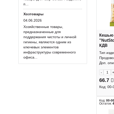
п...
Хозтовары
04.06.2026
Хозяйственные товары,
предназначенные для
Кешью
поддержания чистоты и личной
"NutSt
гигиены, являются одним из
КДВ
ключевых элементов
инфраструктуры современного
Тип изде
офиса...
Продово
Доп. опис
-
66.7
Код:
00-
Код:
00-0
Остаток: