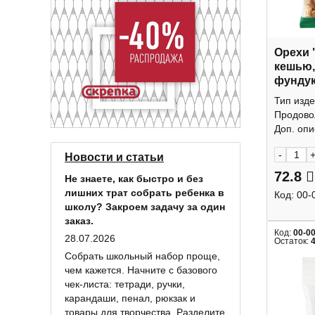
Орехи 
кешью,
фундук
КДВ
Тип изде
Продово
Доп. опис
-
Новости и статьи
72.8
Не знаете, как быстро и без
лишних трат собрать ребенка в
Код:
00-
школу? Закроем задачу за один
заказ.
Код:
00-0
28.07.2026
Остаток:
Собрать школьный набор проще,
чем кажется. Начните с базового
чек-листа: тетради, ручки,
карандаши, пенал, рюкзак и
товары для творчества. Разделите