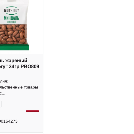
ль жареный
ory" 34гр РВО809
лия:
льственные товары
...
+
00154273