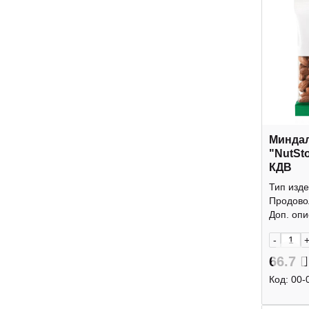
Минда
"NutSt
КДВ
Тип изде
Продово
Доп. опис
-
66.7
Код:
00-