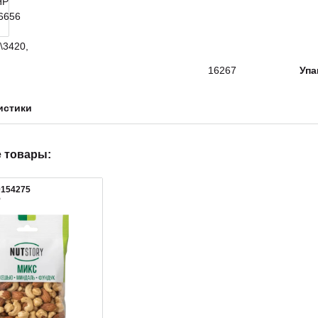
16267
Упа
истики
 товары:
0154275
5