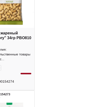
 жареный
ory" 34гр РВО810
лия:
льственные товары
...
+
00154274
0154273
4