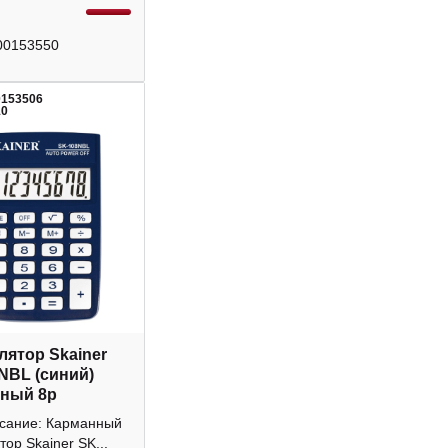
00153550
0153506
10
лятор Skainer
NBL (синий)
ный 8р
исание: Карманный
тор Skainer SK...