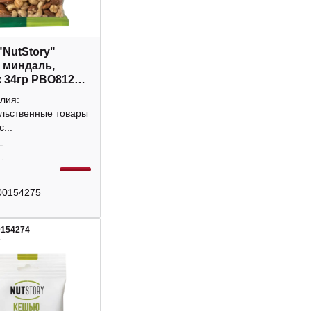
"NutStory"
 миндаль,
 34гр РВО812
лия:
льственные товары
...
+
00154275
0154274
4