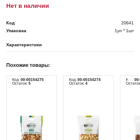
Нет в наличии
Код
20641
Упаковка
1уп * 1шт
Характеристики
Похожие товары:
Код:
00-00154275
Код:
00-00154274
Код:
00
Остаток:
5
Остаток:
4
Остато