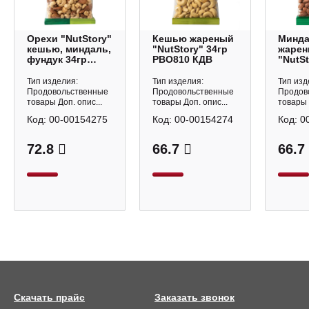
Орехи "NutStory"
Кешью жареный
Минд
кешью, миндаль,
"NutStory" 34гр
жаре
фундук 34гр
РВО810 КДВ
"NutSt
РВО812 КДВ
РВО80
Тип изделия:
Тип изделия:
Тип изд
Продовольственные
Продовольственные
Продов
товары Доп. опис...
товары Доп. опис...
товары 
Код:
00-00154275
Код:
00-00154274
Код:
0
72.8
66.7
66.7
Скачать прайс
Заказать звонок