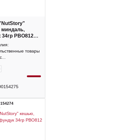
"NutStory"
 миндаль,
 34гр РВО812
лия:
льственные товары
...
+
00154275
0154274
4