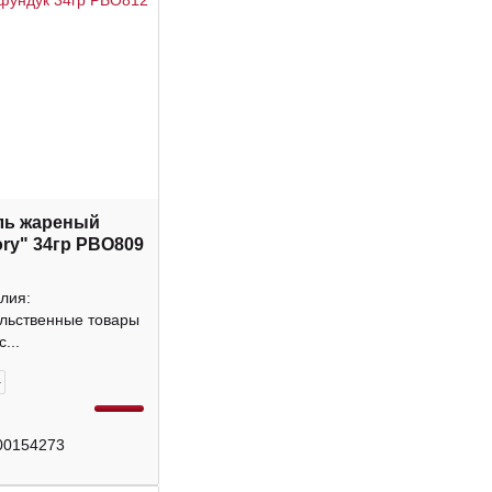
ль жареный
ory" 34гр РВО809
лия:
льственные товары
...
+
00154273