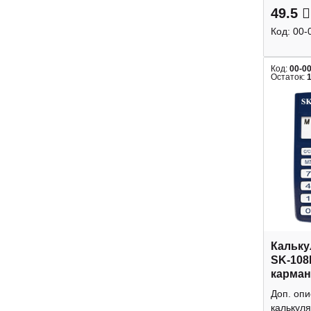
49.5
Код:
00-
Код:
00-0
Остаток:
Кальку
SK-108
карман
Доп. оп
калькуля