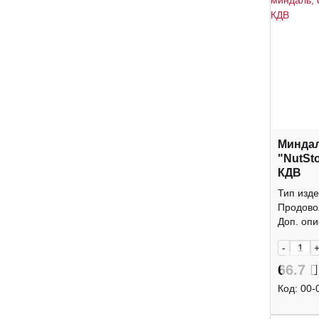
Минда
"NutSt
КДВ
Тип изде
Продово
Доп. опис
-
66.7
Код:
00-