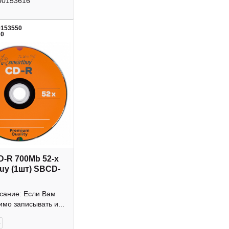
00153616
0153550
20
D-R 700Mb 52-х
uy (1шт) SBCD-
исание: Если Вам
мо записывать и...
+