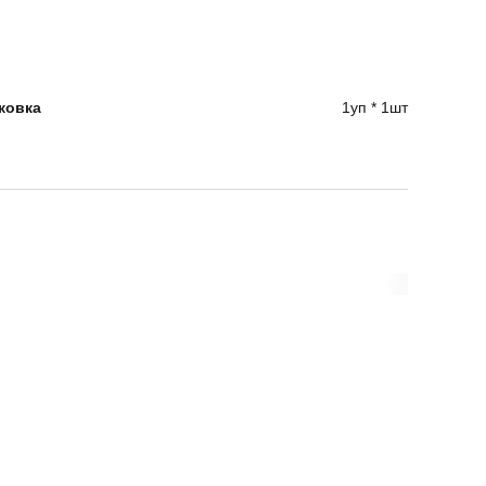
ковка
1уп * 1шт