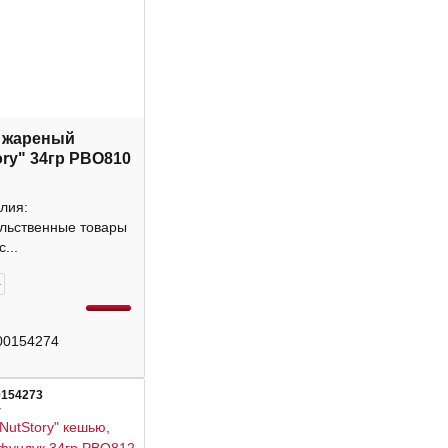
 жареный
ory" 34гр РВО810
лия:
льственные товары
...
+
00154274
0154273
4