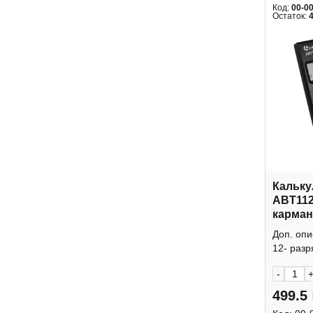
Код:
00-0
Остаток:
Кальку
ABT112
карман
крышк
Доп. оп
12- разр
-
499.5