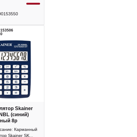
00153550
0153506
10
лятор Skainer
NBL (синий)
ный 8р
исание: Карманный
тор Skainer SK...