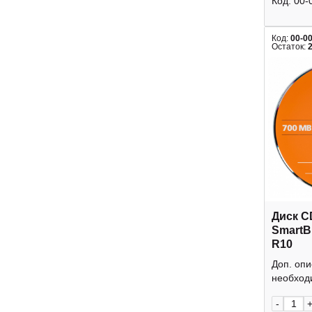
Код:
00-
Код:
00-0
Остаток:
Диск C
SmartB
R10
Доп. оп
необходи
-