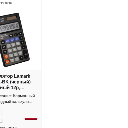
0153616
4
лятор Lamark
-BK (черный)
ный 12р,
а
исание: Карманный
ядный калькуля...
+