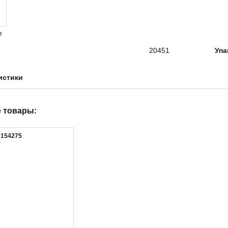
20451
Упа
истики
 товары:
0154275
5