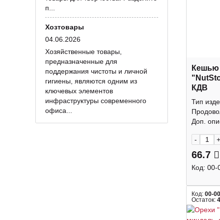
п...
Хозтовары
04.06.2026
Хозяйственные товары,
предназначенные для
Кешью
поддержания чистоты и личной
"NutSt
гигиены, являются одним из
КДВ
ключевых элементов
инфраструктуры современного
Тип изде
офиса...
Продово
Доп. опис
-
66.7
Код:
00-
Код:
00-0
Остаток: