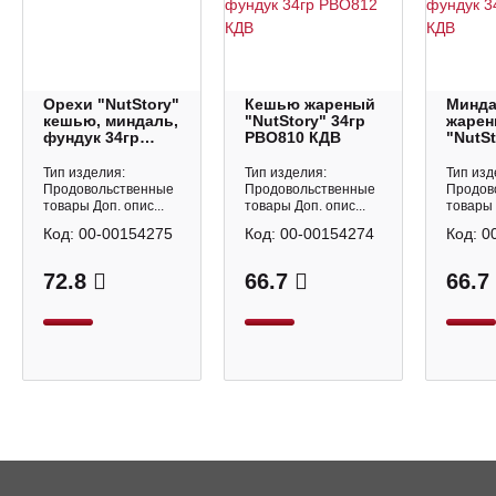
Орехи "NutStory"
Кешью жареный
Минд
кешью, миндаль,
"NutStory" 34гр
жаре
фундук 34гр
РВО810 КДВ
"NutSt
РВО812 КДВ
РВО80
Тип изделия:
Тип изделия:
Тип изд
Продовольственные
Продовольственные
Продов
товары Доп. опис...
товары Доп. опис...
товары 
Код:
00-00154275
Код:
00-00154274
Код:
0
72.8
66.7
66.7