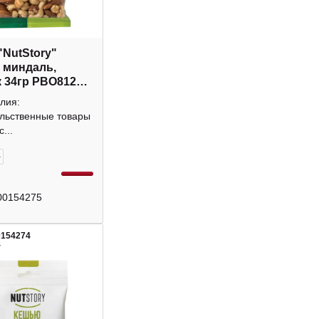
"NutStory"
 миндаль,
 34гр РВО812
лия:
льственные товары
...
+
00154275
0154274
4