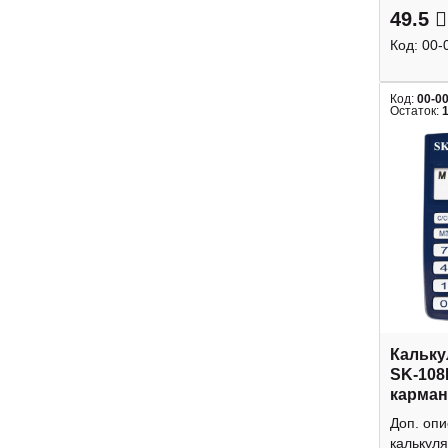
49.5
Код:
00-
Код:
00-0
Остаток:
Кальку
SK-108
карман
Доп. оп
калькуля