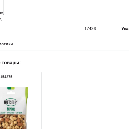
17436
Упа
истики
 товары:
0154275
5