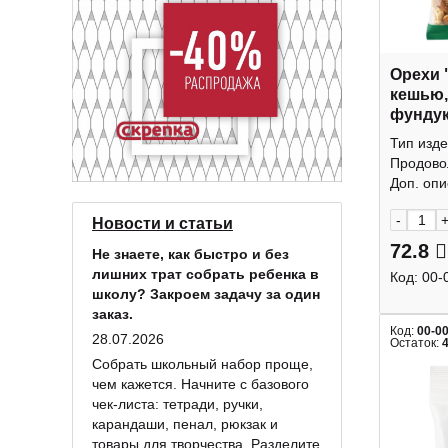
Орехи 
кешью,
фундук
КДВ
Тип изде
Продово
Доп. опис
-
Новости и статьи
72.8
Не знаете, как быстро и без
лишних трат собрать ребенка в
Код:
00-
школу? Закроем задачу за один
заказ.
Код:
00-0
28.07.2026
Остаток:
Собрать школьный набор проще,
чем кажется. Начните с базового
чек-листа: тетради, ручки,
карандаши, пенал, рюкзак и
товары для творчества. Разделите