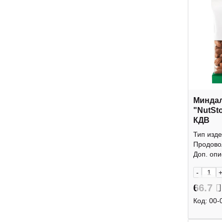
Минда
"NutSt
КДВ
Тип изде
Продово
Доп. опис
-
66.7
Код:
00-