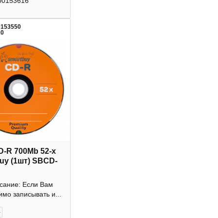
00153616
0153550
20
D-R 700Mb 52-х
uy (1шт) SBCD-
исание: Если Вам
мо записывать и...
+