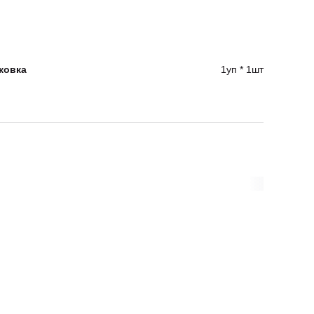
ковка
1уп * 1шт