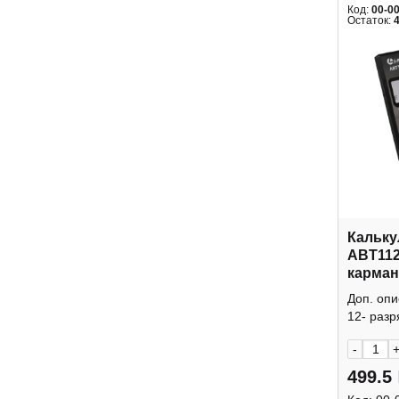
Код:
00-0
Остаток:
Кальку
ABT112
карман
крышк
Доп. оп
12- разр
-
499.5