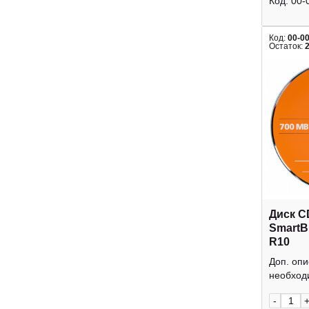
Код:
00-
Код:
00-0
Остаток:
Диск C
SmartB
R10
Доп. оп
необходи
-