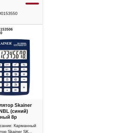
00153550
0153506
10
лятор Skainer
NBL (синий)
ный 8р
исание: Карманный
тор Skainer SK...