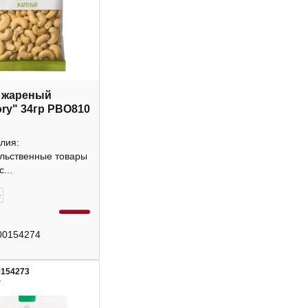
 жареный
ory" 34гр РВО810
лия:
льственные товары
...
+
00154274
0154273
4