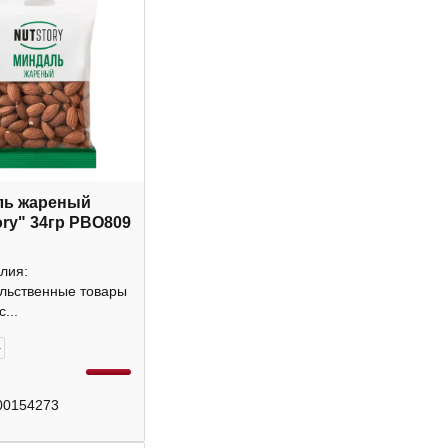
ль жареный
ory" 34гр РВО809
лия:
льственные товары
...
+
00154273