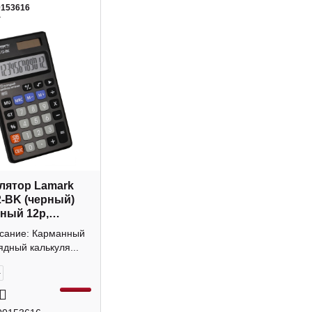
0153616
4
лятор Lamark
-BK (черный)
ный 12р,
а
исание: Карманный
ядный калькуля...
+