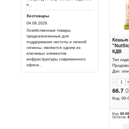
п...
Хозтовары
04.06.2026
Хозяйственные товары,
предназначенные для
Кешью
поддержания чистоты и личной
"NutSt
гигиены, являются одним из
КДВ
ключевых элементов
инфраструктуры современного
Тип изде
офиса...
Продово
Доп. опис
-
66.7
Код:
00-
Код:
00-0
Остаток: