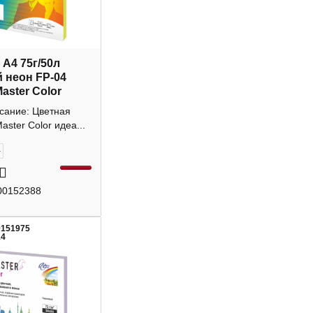
 А4 75г/50л
 неон FP-04
aster Color
сание: Цветная
aster Color идеа...
+
00152388
0151975
14