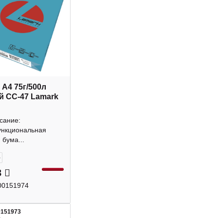
 А4 75г/500л
й CC-47 Lamark
сание:
нкциональная
бума...
+
3
00151974
0151973
5