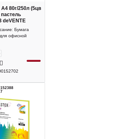
 А4 80г/250л (5цв
) пастель
3 deVENTE
сание: Бумага
 для офисной
+
00152702
0152388
17