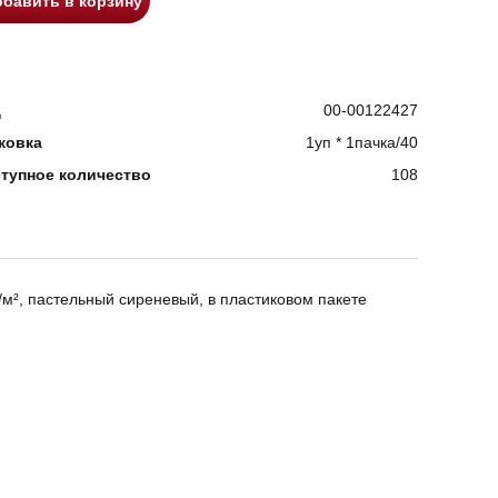
бавить в корзину
д
00-00122427
ковка
1уп * 1пачка/40
тупное количество
108
/м², пастельный сиреневый, в пластиковом пакете