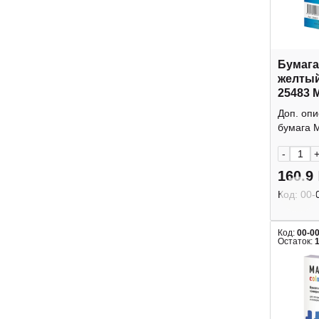
Бумага
желтый
25483 M
Доп. опи
бумага M
-
160.9
Код:
00-
Код:
00-0
Остаток: