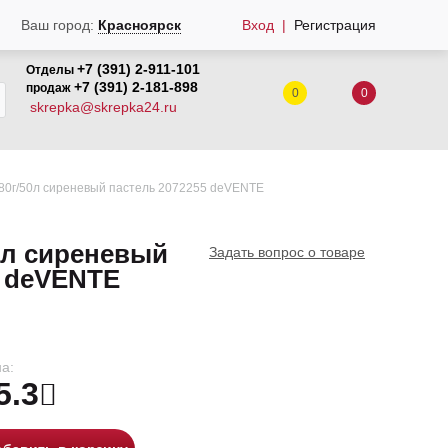
Вход
Регистрация
Ваш город:
Красноярск
+7 (391) 2-911-101
Отделы
+7 (391) 2-181-898
продаж
0
0
skrepka@skrepka24.ru
 80г/50л сиреневый пастель 2072255 deVENTE
0л сиреневый
Задать вопрос о товаре
5 deVENTE
а:
5.3