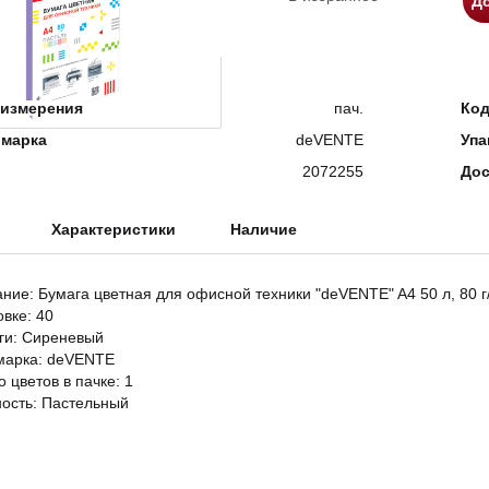
До
измерения
пач.
Ко
 марка
deVENTE
Упа
2072255
Дос
Характеристики
Наличие
ание: Бумага цветная для офисной техники "deVENTE" A4 50 л, 80 г
овке: 40
ги: Сиреневый
марка: deVENTE
 цветов в пачке: 1
ость: Пастельный