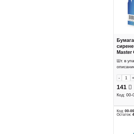
Бумага
сирене
Master 
Шт. в уп
описание
-
141
Код:
00-
Код:
00-0
Остаток: