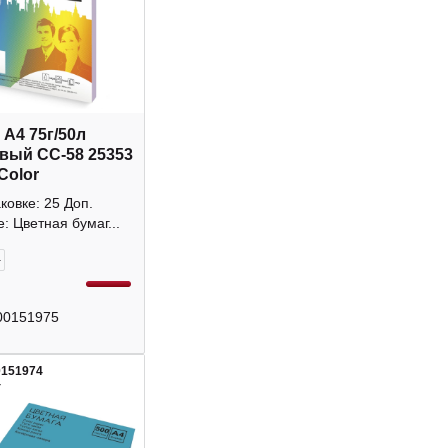
 А4 75г/50л
вый CC-58 25353
Color
аковке: 25 Доп.
: Цветная бумаг...
+
00151975
0151974
4