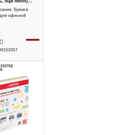
ь, 5цв неон)
7 deVENTE
сание: Бумага
 для офисной
+
00153357
0152702
18