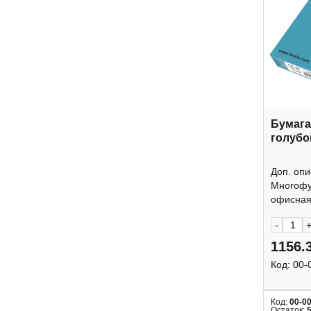
Бумага
голубо
Доп. опи
Многофу
офисная 
-
1156.
Код:
00-
Код:
00-0
Остаток: