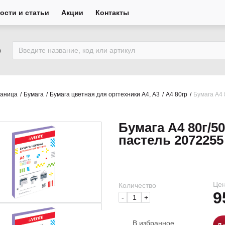
ости и статьи
Акции
Контакты
ю
раница
Бумага
Бумага цветная для оргтехники А4, А3
А4 80гр
Бумага А4
Бумага А4 80г/5
пастель 207225
Цен
Количество
9
-
+
В избранное