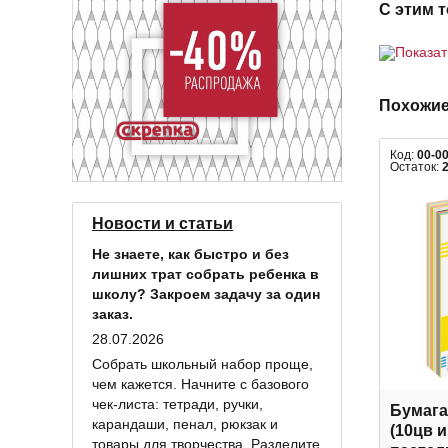
С этим 
Показа
Похожие
Код:
00-0
Остаток:
Новости и статьи
Не знаете, как быстро и без
лишних трат собрать ребенка в
школу? Закроем задачу за один
заказ.
28.07.2026
Собрать школьный набор проще,
чем кажется. Начните с базового
чек-листа: тетради, ручки,
Бумага
карандаши, пенал, рюкзак и
(10цв 
товары для творчества. Разделите