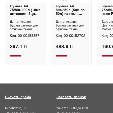
Бумага А4
Бумага А4
Бумаг
75/80г/200л (10цв
80г/250л (5цв по
75г/5
интенсив, 5цв
50л) пастель
неон F
пастель, 5цв
2072413 deVENTE
Master
неон) 2072507
Доп. описание:
Доп. описание:
Доп. оп
deVENTE
Бумага цветная для
Бумага цветная для
Цветна
офисной техни...
офисной техни...
Master C
Код:
00-00153357
Код:
00-00152702
Код:
0
297.1
488.9
160.
Скачать прайс
Заказать звонок
Киренского, 89
пн–пт: с 09:00 до 18:00