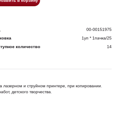
бавить в корзину
д
00-00151975
ковка
1уп * 1пачка/25
тупное количество
14
на лазерном и струйном принтере, при копировании.
бот, детского творчества.