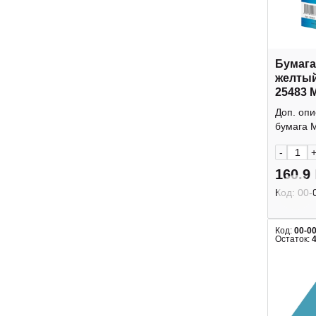
Бумага
желтый
25483 M
Доп. опи
бумага M
-
160.9
Код:
00-
Код:
00-0
Остаток: