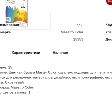
До
измерения
пач.
Ко
 марка
Maestro Color
Упа
25353
Дос
Характеристики
Наличие
овке: 25
ание: Цветная бумага Master Color идеально подходит для печати 
тся для рекламных материалов, дизайнерских и полиграфических ра
ги: Сиреневый
марка: Maestro Color
 цветов в пачке: 1