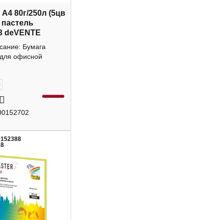
 А4 80г/250л (5цв
) пастель
3 deVENTE
сание: Бумага
 для офисной
+
00152702
0152388
18