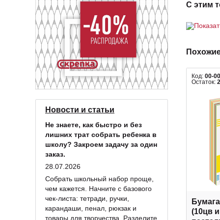
С этим 
Показа
Похожие
Код:
00-0
Остаток:
Новости и статьи
Не знаете, как быстро и без
лишних трат собрать ребенка в
школу? Закроем задачу за один
заказ.
28.07.2026
Собрать школьный набор проще,
чем кажется. Начните с базового
чек-листа: тетради, ручки,
Бумага
карандаши, пенал, рюкзак и
(10цв 
товары для творчества. Разделите