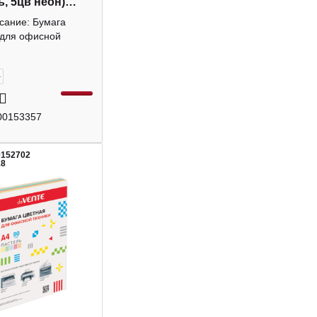
ь, 5цв неон)
7 deVENTE
сание: Бумага
 для офисной
+
00153357
0152702
18