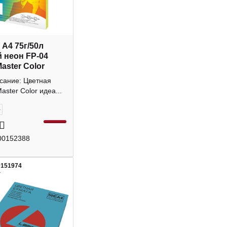
 А4 75г/50л
 неон FP-04
aster Color
сание: Цветная
aster Color идеа...
+
00152388
0151974
4