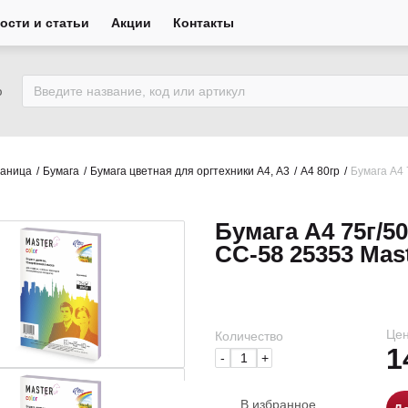
ости и статьи
Акции
Контакты
ю
раница
Бумага
Бумага цветная для оргтехники А4, А3
А4 80гр
Бумага А4 
Бумага А4 75г/5
CC-58 25353 Mast
Цен
Количество
1
-
+
В избранное