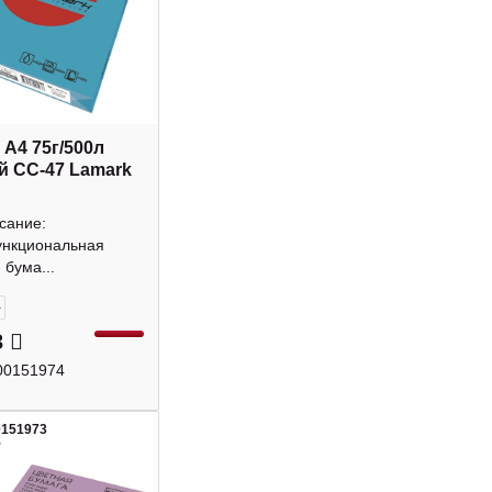
 А4 75г/500л
й CC-47 Lamark
сание:
нкциональная
бума...
+
3
00151974
0151973
5