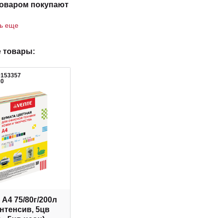
товаром покупают
ть еще
 товары:
0153357
20
 А4 75/80г/200л
интенсив, 5цв