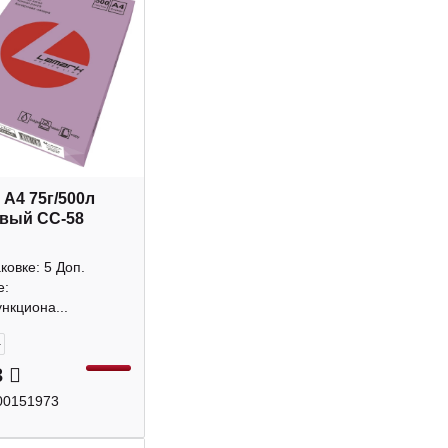
 А4 75г/500л
вый CC-58
аковке: 5 Доп.
е:
нкциона...
+
3
00151973