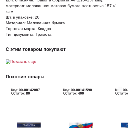
Доп. описание: Грамота формата А4 (210×297 мм),
материал: мелованная матовая бумага плотностью 157 г/
кв.м.
Шт. в упаковке: 20
Материал: Мелованная бумага
Торговая марка: Квадра
Тип документа: Грамота
С этим товаром покупают
Показать еще
Похожие товары:
Код:
00-00142087
Код:
00-00141590
Код:
00
Остаток:
80
Остаток:
400
Остато