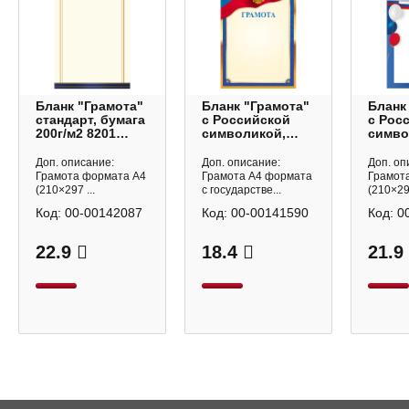
Бланк "Грамота"
Бланк "Грамота"
Бланк
стандарт, бумага
с Российской
с Рос
200г/м2 8201
символикой,
симво
Квадра
мел.картон
синяя
Г4_16729 Hatber
200г/м
Доп. описание:
Доп. описание:
Доп. оп
Квадр
Грамота формата А4
Грамота А4 формата
Грамот
(210×297 ...
с государстве...
(210×297
Код:
00-00142087
Код:
00-00141590
Код:
0
22.9
18.4
21.9