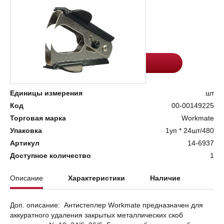
Цена:
Количество
60.9
-
+
Добавить в корзину
Единицы измерения
шт
Код
00-00149225
Торговая марка
Workmate
Упаковка
1уп * 24шт/480
Артикул
14-6937
Доступное количество
1
Описание
Характеристики
Наличие
Доп. описание: Антистеплер Workmate предназначен для
аккуратного удаления закрытых металлических скоб