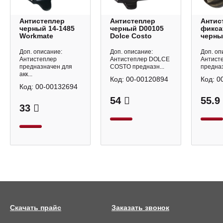
Антистеплер
Антистеплер
Антис
черный 14-1485
черный D00105
фикса
Workmate
Dolce Costo
черны
Attac
Доп. описание:
Доп. описание:
Доп. оп
Антистеплер
Антистеплер DOLCE
Антисте
предназначен для
COSTO предназн...
предназ
акк...
Код:
00-00120894
Код:
0
Код:
00-00132694
54
55.9
33
Скачать прайс
Заказать звонок