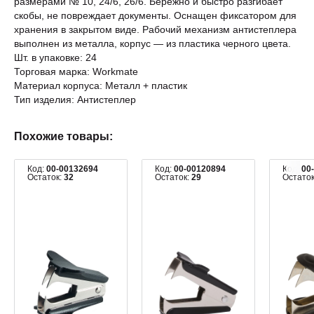
размерами № 10, 24/6, 26/6. Бережно и быстро разгибает
скобы, не повреждает документы. Оснащен фиксатором для
хранения в закрытом виде. Рабочий механизм антистеплера
выполнен из металла, корпус — из пластика черного цвета.
Шт. в упаковке: 24
Торговая марка: Workmate
Материал корпуса: Металл + пластик
Тип изделия: Антистеплер
Похожие товары:
Код:
00-00132694
Код:
00-00120894
Код:
00
Остаток:
32
Остаток:
29
Остато