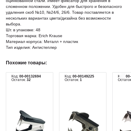
оцинкованной стали. Имеет фиксатор для хранения в
сложенном положении. Удобен для быстрого и безопасного
удаления скоб №10, №24/6, 26/6. Товар поставляется в
нескольких вариантах цвета/дизайна без возможности
выбора.
Шт. в упаковке: 48
Торговая марка: Erich Krause
Материал корпуса: Металл + пластик
Тип изделия: Антистеплер
Похожие товары:
Код:
00-00132694
Код:
00-00149225
Код:
00
Остаток:
32
Остаток:
1
Остато