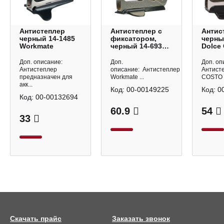
Антистеплер
Антистеплер с
Антис
черный 14-1485
фиксатором,
черны
Workmate
черный 14-6937
Dolce
Workmate
Доп. описание:
Доп.
Доп. оп
Антистеплер
описание: Антистеплер
Антист
предназначен для
Workmate ...
COSTO п
акк...
Код:
00-00149225
Код:
0
Код:
00-00132694
60.9
54
33
Скачать прайс
Заказать звонок