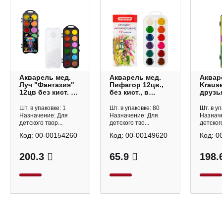
Акварель мед.
Акварель мед.
Аквар
Луч "Фантазия"
Пифагор 12цв.,
Kraus
12цв без кист. в
без кист., в
друзь
пласт.уп. 35С
пласт. уп. 192549
12цв б
2333-08
пласт.
Шт. в упаковке: 1
Шт. в упаковке: 80
Шт. в уп
Назначение: Для
Назначение: Для
Назнач
детского твор...
детского тво...
детского
Код:
00-00154260
Код:
00-00149620
Код:
0
200.3
65.9
198.